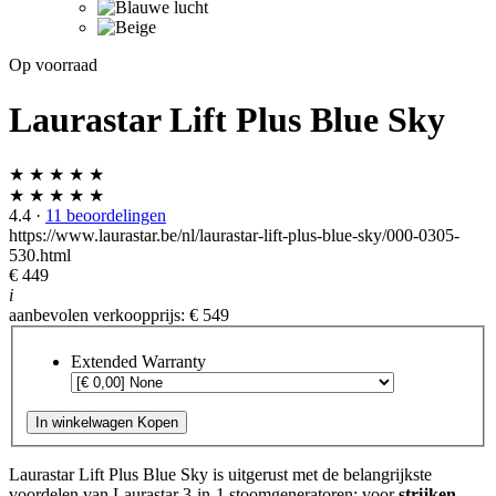
Op voorraad
Laurastar Lift Plus Blue Sky
★ ★ ★ ★ ★
★ ★ ★ ★ ★
4.4
·
11 beoordelingen
https://www.laurastar.be/nl/laurastar-lift-plus-blue-sky/000-0305-
530.html
€ 449
i
aanbevolen verkoopprijs: € 549
Extended Warranty
In winkelwagen
Kopen
Laurastar Lift Plus Blue Sky is uitgerust met de belangrijkste
voordelen van Laurastar 3-in-1 stoomgeneratoren: voor
strijken
,