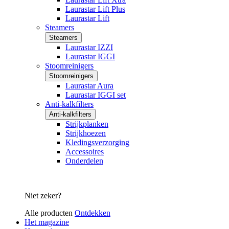
Laurastar Lift Plus
Laurastar Lift
Steamers
Steamers
Laurastar IZZI
Laurastar IGGI
Stoomreinigers
Stoomreinigers
Laurastar Aura
Laurastar IGGI set
Anti-kalkfilters
Anti-kalkfilters
Strijkplanken
Strijkhoezen
Kledingsverzorging
Accessoires
Onderdelen
Niet zeker?
Alle producten
Ontdekken
Het magazine