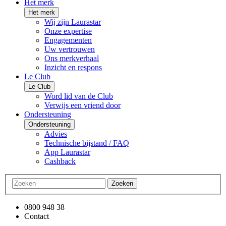
Het merk
Het merk
Wij zijn Laurastar
Onze expertise
Engagementen
Uw vertrouwen
Ons merkverhaal
Inzicht en respons
Le Club
Le Club
Word lid van de Club
Verwijs een vriend door
Ondersteuning
Ondersteuning
Advies
Technische bijstand / FAQ
App Laurastar
Cashback
Zoeken
0800 948 38
Contact