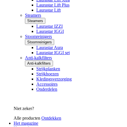
Laurastar Lift Plus
Laurastar Lift
Steamers
Steamers
Laurastar IZZI
Laurastar IGGI
Stoomreinigers
Stoomreinigers
Laurastar Aura
Laurastar IGGI set
Anti-kalkfilters
Anti-kalkfilters
Strijkplanken
Strijkhoezen
Kledingsverzorging
Accessoires
Onderdelen
Niet zeker?
Alle producten
Ontdekken
Het magazine