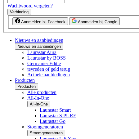
Wachtwoord vergeten?
Verbinding
Aanmelden bij Facebook
Aanmelden bij Google
Nieuws en aanbiedingen
Nieuws en aanbiedingen
Laurastar Aura
Laurastar by BOSS
Germanier Editie
tevreden of geld terug
Actuele aanbiedingen
Producten
Producten
Alle producten
All-In-One
All-In-One
Laurastar Smart
Laurastar S PURE
Laurastar Go
Stoomgeneratoren
Stoomgeneratoren
Laurastar Lift Xtra