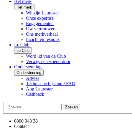
Het merk
Het merk
Wij zijn Laurastar
Onze expertise
Engagementen
Uw vertrouwen
Ons merkverhaal
Inzicht en respons
Le Club
Le Club
Word lid van de Club
Verwijs een vriend door
Ondersteuning
Ondersteuning
Advies
Technische bijstand / FAQ
App Laurastar
Cashback
Zoeken
0800 948 38
Contact