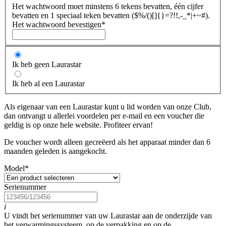
Het wachtwoord moet minstens 6 tekens bevatten, één cijfer
bevatten en 1 speciaal teken bevatten ($%/()[]{}=?!!,-_*|+~#).
Het wachtwoord bevestigen
*
Ik heb geen Laurastar
Ik heb al een Laurastar
Als eigenaar van een Laurastar kunt u lid worden van onze Club,
dan ontvangt u allerlei voordelen per e-mail en een voucher die
geldig is op onze hele website. Profiteer ervan!
De voucher wordt alleen gecreëerd als het apparaat minder dan 6
maanden geleden is aangekocht.
Model
*
Serienummer
i
U vindt het serienummer van uw Laurastar aan de onderzijde van
het verwarmingssysteem, op de verpakking en op de