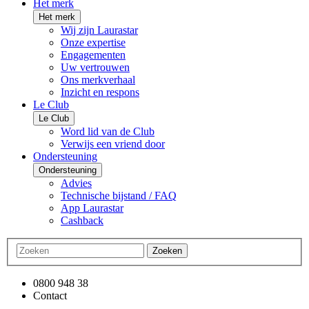
Het merk
Het merk
Wij zijn Laurastar
Onze expertise
Engagementen
Uw vertrouwen
Ons merkverhaal
Inzicht en respons
Le Club
Le Club
Word lid van de Club
Verwijs een vriend door
Ondersteuning
Ondersteuning
Advies
Technische bijstand / FAQ
App Laurastar
Cashback
Zoeken
0800 948 38
Contact