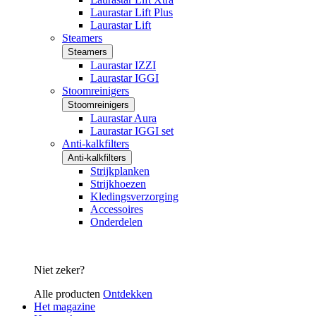
Laurastar Lift Plus
Laurastar Lift
Steamers
Steamers
Laurastar IZZI
Laurastar IGGI
Stoomreinigers
Stoomreinigers
Laurastar Aura
Laurastar IGGI set
Anti-kalkfilters
Anti-kalkfilters
Strijkplanken
Strijkhoezen
Kledingsverzorging
Accessoires
Onderdelen
Niet zeker?
Alle producten
Ontdekken
Het magazine