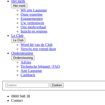
Het merk
Het merk
Wij zijn Laurastar
Onze expertise
Engagementen
Uw vertrouwen
Ons merkverhaal
Inzicht en respons
Le Club
Le Club
Word lid van de Club
Verwijs een vriend door
Ondersteuning
Ondersteuning
Advies
Technische bijstand / FAQ
App Laurastar
Cashback
Zoeken
0800 948 38
Contact