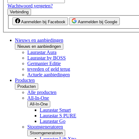
Wachtwoord vergeten?
Verbinding
Aanmelden bij Facebook
Aanmelden bij Google
Nieuws en aanbiedingen
Nieuws en aanbiedingen
Laurastar Aura
Laurastar by BOSS
Germanier Editie
tevreden of geld terug
Actuele aanbiedingen
Producten
Producten
Alle producten
All-In-One
All-In-One
Laurastar Smart
Laurastar S PURE
Laurastar Go
Stoomgeneratoren
Stoomgeneratoren
Laurastar Lift Xtra