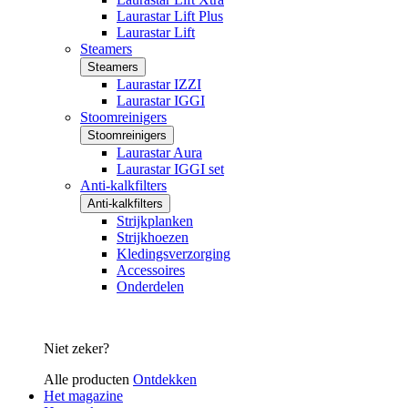
Laurastar Lift Plus
Laurastar Lift
Steamers
Steamers
Laurastar IZZI
Laurastar IGGI
Stoomreinigers
Stoomreinigers
Laurastar Aura
Laurastar IGGI set
Anti-kalkfilters
Anti-kalkfilters
Strijkplanken
Strijkhoezen
Kledingsverzorging
Accessoires
Onderdelen
Niet zeker?
Alle producten
Ontdekken
Het magazine