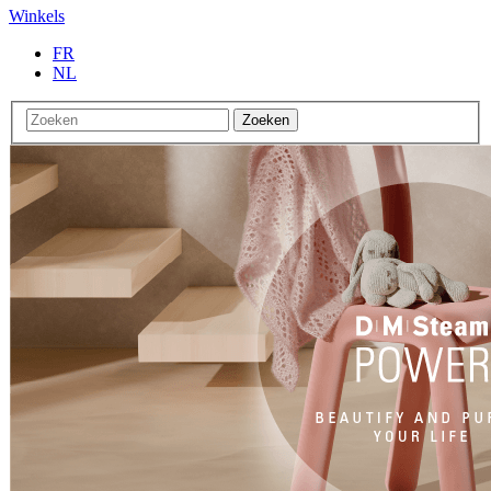
Winkels
FR
NL
Zoeken