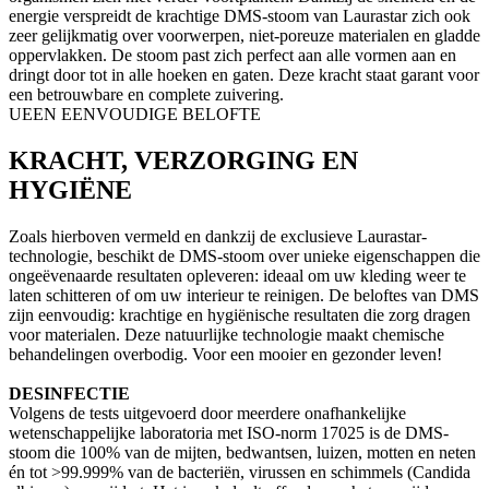
energie verspreidt de krachtige DMS-stoom van Laurastar zich ook
zeer gelijkmatig over voorwerpen, niet-poreuze materialen en gladde
oppervlakken. De stoom past zich perfect aan alle vormen aan en
dringt door tot in alle hoeken en gaten. Deze kracht staat garant voor
een betrouwbare en complete zuivering.
UEEN EENVOUDIGE BELOFTE
KRACHT, VERZORGING EN
HYGIËNE
Zoals hierboven vermeld en dankzij de exclusieve Laurastar-
technologie, beschikt de DMS-stoom over unieke eigenschappen die
ongeëvenaarde resultaten opleveren: ideaal om uw kleding weer te
laten schitteren of om uw interieur te reinigen. De beloftes van DMS
zijn eenvoudig: krachtige en hygiënische resultaten die zorg dragen
voor materialen. Deze natuurlijke technologie maakt chemische
behandelingen overbodig. Voor een mooier en gezonder leven!
DESINFECTIE
Volgens de tests uitgevoerd door meerdere onafhankelijke
wetenschappelijke laboratoria met ISO-norm 17025 is de DMS-
stoom die 100% van de mijten, bedwantsen, luizen, motten en neten
én tot >99.999% van de bacteriën, virussen en schimmels (Candida