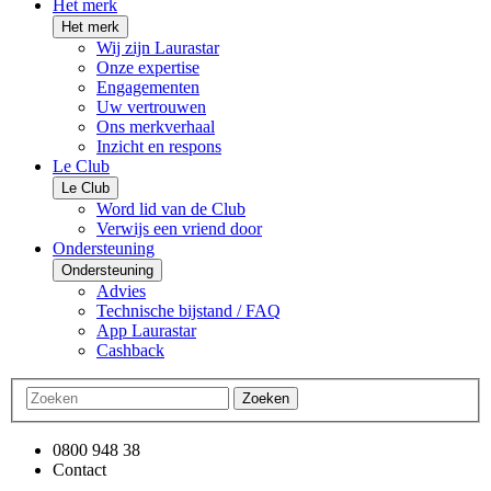
Het merk
Het merk
Wij zijn Laurastar
Onze expertise
Engagementen
Uw vertrouwen
Ons merkverhaal
Inzicht en respons
Le Club
Le Club
Word lid van de Club
Verwijs een vriend door
Ondersteuning
Ondersteuning
Advies
Technische bijstand / FAQ
App Laurastar
Cashback
Zoeken
0800 948 38
Contact