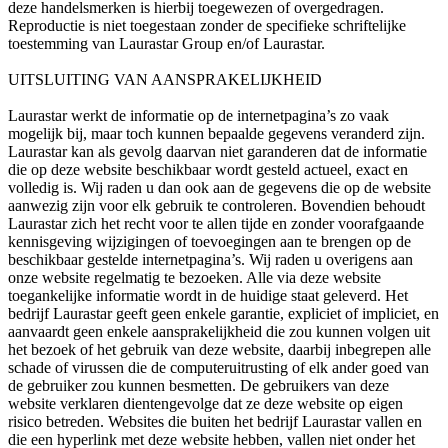
deze handelsmerken is hierbij toegewezen of overgedragen.
Reproductie is niet toegestaan zonder de specifieke schriftelijke
toestemming van Laurastar Group en/of Laurastar.
UITSLUITING VAN AANSPRAKELIJKHEID
Laurastar werkt de informatie op de internetpagina’s zo vaak
mogelijk bij, maar toch kunnen bepaalde gegevens veranderd zijn.
Laurastar kan als gevolg daarvan niet garanderen dat de informatie
die op deze website beschikbaar wordt gesteld actueel, exact en
volledig is. Wij raden u dan ook aan de gegevens die op de website
aanwezig zijn voor elk gebruik te controleren. Bovendien behoudt
Laurastar zich het recht voor te allen tijde en zonder voorafgaande
kennisgeving wijzigingen of toevoegingen aan te brengen op de
beschikbaar gestelde internetpagina’s. Wij raden u overigens aan
onze website regelmatig te bezoeken. Alle via deze website
toegankelijke informatie wordt in de huidige staat geleverd. Het
bedrijf Laurastar geeft geen enkele garantie, expliciet of impliciet, en
aanvaardt geen enkele aansprakelijkheid die zou kunnen volgen uit
het bezoek of het gebruik van deze website, daarbij inbegrepen alle
schade of virussen die de computeruitrusting of elk ander goed van
de gebruiker zou kunnen besmetten. De gebruikers van deze
website verklaren dientengevolge dat ze deze website op eigen
risico betreden. Websites die buiten het bedrijf Laurastar vallen en
die een hyperlink met deze website hebben, vallen niet onder het