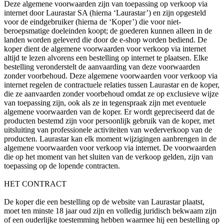
Deze algemene voorwaarden zijn van toepassing op verkoop via
internet door Laurastar SA (hierna ‘Laurastar’) en zijn opgesteld
voor de eindgebruiker (hierna de ‘Koper’) die voor niet-
beroepsmatige doeleinden koopt; de goederen kunnen alleen in de
landen worden geleverd die door de e-shop worden bediend. De
koper dient de algemene voorwaarden voor verkoop via internet
altijd te lezen alvorens een bestelling op internet te plaatsen. Elke
bestelling veronderstelt de aanvaarding van deze voorwaarden
zonder voorbehoud. Deze algemene voorwaarden voor verkoop via
internet regelen de contractuele relaties tussen Laurastar en de koper,
die ze aanvaarden zonder voorbehoud omdat ze op exclusieve wijze
van toepassing zijn, ook als ze in tegenspraak zijn met eventuele
algemene voorwaarden van de koper. Er wordt gepreciseerd dat de
producten bestemd zijn voor persoonlijk gebruik van de koper, met
uitsluiting van professionele activiteiten van wederverkoop van de
producten. Laurastar kan elk moment wijzigingen aanbrengen in de
algemene voorwaarden voor verkoop via internet. De voorwaarden
die op het moment van het sluiten van de verkoop gelden, zijn van
toepassing op de lopende contracten.
HET CONTRACT
De koper die een bestelling op de website van Laurastar plaatst,
moet ten minste 18 jaar oud zijn en volledig juridisch bekwaam zijn
of een ouderlijke toestemming hebben waarmee hij een bestelling op