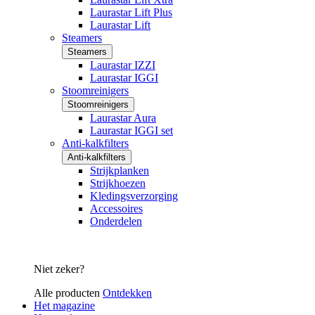
Laurastar Lift Plus
Laurastar Lift
Steamers
Steamers
Laurastar IZZI
Laurastar IGGI
Stoomreinigers
Stoomreinigers
Laurastar Aura
Laurastar IGGI set
Anti-kalkfilters
Anti-kalkfilters
Strijkplanken
Strijkhoezen
Kledingsverzorging
Accessoires
Onderdelen
Niet zeker?
Alle producten
Ontdekken
Het magazine