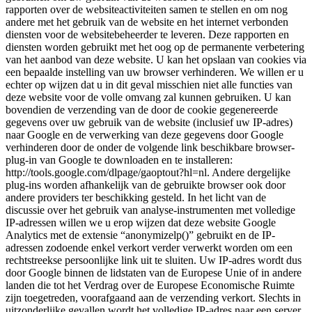
rapporten over de websiteactiviteiten samen te stellen en om nog
andere met het gebruik van de website en het internet verbonden
diensten voor de websitebeheerder te leveren. Deze rapporten en
diensten worden gebruikt met het oog op de permanente verbetering
van het aanbod van deze website. U kan het opslaan van cookies via
een bepaalde instelling van uw browser verhinderen. We willen er u
echter op wijzen dat u in dit geval misschien niet alle functies van
deze website voor de volle omvang zal kunnen gebruiken. U kan
bovendien de verzending van de door de cookie gegenereerde
gegevens over uw gebruik van de website (inclusief uw IP-adres)
naar Google en de verwerking van deze gegevens door Google
verhinderen door de onder de volgende link beschikbare browser-
plug-in van Google te downloaden en te installeren:
http://tools.google.com/dlpage/gaoptout?hl=nl. Andere dergelijke
plug-ins worden afhankelijk van de gebruikte browser ook door
andere providers ter beschikking gesteld. In het licht van de
discussie over het gebruik van analyse-instrumenten met volledige
IP-adressen willen we u erop wijzen dat deze website Google
Analytics met de extensie “anonymizelp()” gebruikt en de IP-
adressen zodoende enkel verkort verder verwerkt worden om een
rechtstreekse persoonlijke link uit te sluiten. Uw IP-adres wordt dus
door Google binnen de lidstaten van de Europese Unie of in andere
landen die tot het Verdrag over de Europese Economische Ruimte
zijn toegetreden, voorafgaand aan de verzending verkort. Slechts in
uitzonderlijke gevallen wordt het volledige IP-adres naar een server