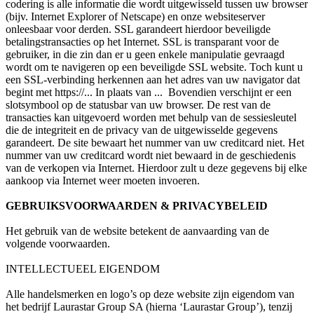
codering is alle informatie die wordt uitgewisseld tussen uw browser
(bijv. Internet Explorer of Netscape) en onze websiteserver
onleesbaar voor derden. SSL garandeert hierdoor beveiligde
betalingstransacties op het Internet. SSL is transparant voor de
gebruiker, in die zin dan er u geen enkele manipulatie gevraagd
wordt om te navigeren op een beveiligde SSL website. Toch kunt u
een SSL-verbinding herkennen aan het adres van uw navigator dat
begint met https://... In plaats van ... Bovendien verschijnt er een
slotsymbool op de statusbar van uw browser. De rest van de
transacties kan uitgevoerd worden met behulp van de sessiesleutel
die de integriteit en de privacy van de uitgewisselde gegevens
garandeert. De site bewaart het nummer van uw creditcard niet. Het
nummer van uw creditcard wordt niet bewaard in de geschiedenis
van de verkopen via Internet. Hierdoor zult u deze gegevens bij elke
aankoop via Internet weer moeten invoeren.
GEBRUIKSVOORWAARDEN & PRIVACYBELEID
Het gebruik van de website betekent de aanvaarding van de
volgende voorwaarden.
INTELLECTUEEL EIGENDOM
Alle handelsmerken en logo’s op deze website zijn eigendom van
het bedrijf Laurastar Group SA (hierna ‘Laurastar Group’), tenzij