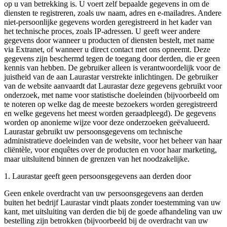
op u van betrekking is. U voert zelf bepaalde gegevens in om de
diensten te registreren, zoals uw naam, adres en e-mailadres. Andere
niet-persoonlijke gegevens worden geregistreerd in het kader van
het technische proces, zoals IP-adressen. U geeft weer andere
gegevens door wanneer u producten of diensten bestelt, met name
via Extranet, of wanneer u direct contact met ons opneemt. Deze
gegevens zijn beschermd tegen de toegang door derden, die er geen
kennis van hebben. De gebruiker alleen is verantwoordelijk voor de
juistheid van de aan Laurastar verstrekte inlichtingen. De gebruiker
van de website aanvaardt dat Laurastar deze gegevens gebruikt voor
onderzoek, met name voor statistische doeleinden (bijvoorbeeld om
te noteren op welke dag de meeste bezoekers worden geregistreerd
en welke gegevens het meest worden geraadpleegd). De gegevens
worden op anonieme wijze voor deze onderzoeken geëvalueerd.
Laurastar gebruikt uw persoonsgegevens om technische
administratieve doeleinden van de website, voor het beheer van haar
cliëntèle, voor enquêtes over de producten en voor haar marketing,
maar uitsluitend binnen de grenzen van het noodzakelijke.
1. Laurastar geeft geen persoonsgegevens aan derden door
Geen enkele overdracht van uw persoonsgegevens aan derden
buiten het bedrijf Laurastar vindt plaats zonder toestemming van uw
kant, met uitsluiting van derden die bij de goede afhandeling van uw
bestelling zijn betrokken (bijvoorbeeld bij de overdracht van uw