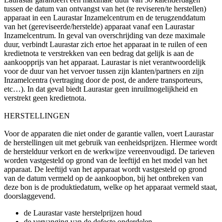
tussen de datum van ontvangst van het (te reviseren/te herstellen)
apparaat in een Laurastar Inzamelcentrum en de terugzenddatum
van het (gereviseerde/herstelde) apparaat vanaf een Laurastar
Inzamelcentrum. In geval van overschrijding van deze maximale
duur, verbindt Laurastar zich ertoe het apparaat in te ruilen of een
kredietnota te verstrekken van een bedrag dat gelijk is aan de
aankoopprijs van het apparaat. Laurastar is niet verantwoordelijk
voor de duur van het vervoer tussen zijn klanten/partners en zijn
Inzamelcentra (vertraging door de post, de andere transporteurs,
etc…). In dat geval biedt Laurastar geen inruilmogelijkheid en
verstrekt geen kredietnota.
HERSTELLINGEN
Voor de apparaten die niet onder de garantie vallen, voert Laurastar
de herstellingen uit met gebruik van eenheidsprijzen. Hiermee wordt
de herstelduur verkort en de werkwijze vereenvoudigd. De tarieven
worden vastgesteld op grond van de leeftijd en het model van het
apparaat. De leeftijd van het apparaat wordt vastgesteld op grond
van de datum vermeld op de aankoopbon, bij het ontbreken van
deze bon is de produktiedatum, welke op het apparaat vermeld staat,
doorslaggevend.
de Laurastar vaste herstelprijzen houd
de vervanging van de defecte onderdelen