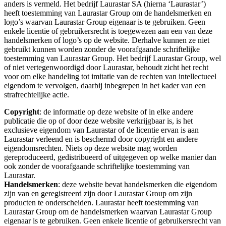
anders is vermeld. Het bedrijf Laurastar SA (hierna ‘Laurastar’)
heeft toestemming van Laurastar Group om de handelsmerken en
logo’s waarvan Laurastar Group eigenaar is te gebruiken. Geen
enkele licentie of gebruikersrecht is toegewezen aan een van deze
handelsmerken of logo’s op de website. Derhalve kunnen ze niet
gebruikt kunnen worden zonder de voorafgaande schriftelijke
toestemming van Laurastar Group. Het bedrijf Laurastar Group, wel
of niet vertegenwoordigd door Laurastar, behoudt zicht het recht
voor om elke handeling tot imitatie van de rechten van intellectueel
eigendom te vervolgen, daarbij inbegrepen in het kader van een
strafrechtelijke actie.
Copyright
: de informatie op deze website of in elke andere
publicatie die op of door deze website verkrijgbaar is, is het
exclusieve eigendom van Laurastar of de licentie ervan is aan
Laurastar verleend en is beschermd door copyright en andere
eigendomsrechten. Niets op deze website mag worden
gereproduceerd, gedistribueerd of uitgegeven op welke manier dan
ook zonder de voorafgaande schriftelijke toestemming van
Laurastar.
Handelsmerken
: deze website bevat handelsmerken die eigendom
zijn van en geregistreerd zijn door Laurastar Group om zijn
producten te onderscheiden. Laurastar heeft toestemming van
Laurastar Group om de handelsmerken waarvan Laurastar Group
eigenaar is te gebruiken. Geen enkele licentie of gebruikersrecht van