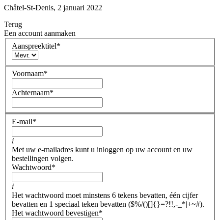
Châtel-St-Denis, 2 januari 2022
Terug
Een account aanmaken
Aanspreektitel
*
Voornaam
*
Achternaam
*
E-mail
*
i
Met uw e-mailadres kunt u inloggen op uw account en uw
bestellingen volgen.
Wachtwoord
*
i
Het wachtwoord moet minstens 6 tekens bevatten, één cijfer
bevatten en 1 speciaal teken bevatten ($%/()[]{}=?!!,-_*|+~#).
Het wachtwoord bevestigen
*