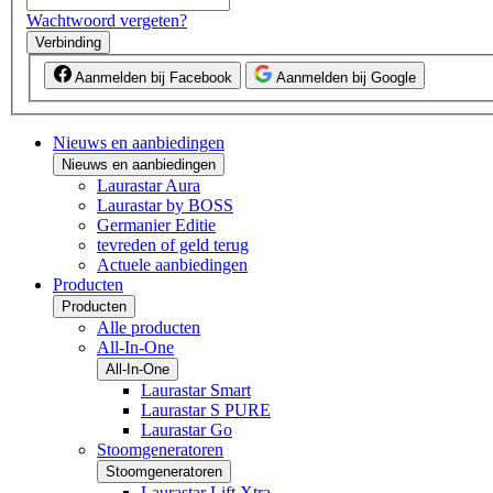
Wachtwoord vergeten?
Verbinding
Aanmelden bij Facebook
Aanmelden bij Google
Nieuws en aanbiedingen
Nieuws en aanbiedingen
Laurastar Aura
Laurastar by BOSS
Germanier Editie
tevreden of geld terug
Actuele aanbiedingen
Producten
Producten
Alle producten
All-In-One
All-In-One
Laurastar Smart
Laurastar S PURE
Laurastar Go
Stoomgeneratoren
Stoomgeneratoren
Laurastar Lift Xtra