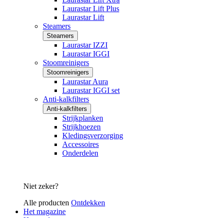
Laurastar Lift Plus
Laurastar Lift
Steamers
Steamers
Laurastar IZZI
Laurastar IGGI
Stoomreinigers
Stoomreinigers
Laurastar Aura
Laurastar IGGI set
Anti-kalkfilters
Anti-kalkfilters
Strijkplanken
Strijkhoezen
Kledingsverzorging
Accessoires
Onderdelen
Niet zeker?
Alle producten
Ontdekken
Het magazine