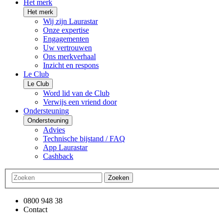
Het merk
Het merk
Wij zijn Laurastar
Onze expertise
Engagementen
Uw vertrouwen
Ons merkverhaal
Inzicht en respons
Le Club
Le Club
Word lid van de Club
Verwijs een vriend door
Ondersteuning
Ondersteuning
Advies
Technische bijstand / FAQ
App Laurastar
Cashback
Zoeken
0800 948 38
Contact