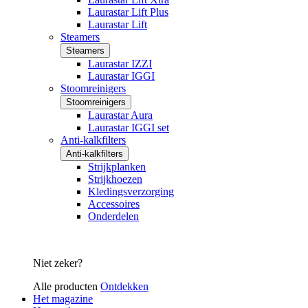
Laurastar Lift Plus
Laurastar Lift
Steamers
Steamers
Laurastar IZZI
Laurastar IGGI
Stoomreinigers
Stoomreinigers
Laurastar Aura
Laurastar IGGI set
Anti-kalkfilters
Anti-kalkfilters
Strijkplanken
Strijkhoezen
Kledingsverzorging
Accessoires
Onderdelen
Niet zeker?
Alle producten
Ontdekken
Het magazine