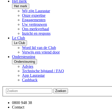
Het merk
Het merk
Wij zijn Laurastar
Onze expertise
Engagementen
Uw vertrouwen
Ons merkverhaal
Inzicht en respons
Le Club
Le Club
Word lid van de Club
Verwijs een vriend door
Ondersteuning
Ondersteuning
Advies
Technische bijstand / FAQ
App Laurastar
Cashback
Zoeken
0800 948 38
Contact