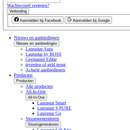
Wachtwoord vergeten?
Verbinding
Aanmelden bij Facebook
Aanmelden bij Google
Nieuws en aanbiedingen
Nieuws en aanbiedingen
Laurastar Aura
Laurastar by BOSS
Germanier Editie
tevreden of geld terug
Actuele aanbiedingen
Producten
Producten
Alle producten
All-In-One
All-In-One
Laurastar Smart
Laurastar S PURE
Laurastar Go
Stoomgeneratoren
Stoomgeneratoren
Laurastar Lift Xtra