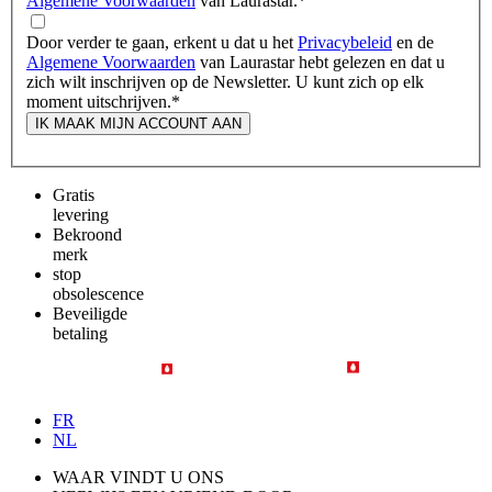
Algemene Voorwaarden
van Laurastar.
*
Door verder te gaan, erkent u dat u het
Privacybeleid
en de
Algemene Voorwaarden
van Laurastar hebt gelezen en dat u
zich wilt inschrijven op de Newsletter. U kunt zich op elk
moment uitschrijven.
*
IK MAAK MIJN ACCOUNT AAN
Gratis
levering
Bekroond
merk
stop
obsolescence
Beveiligde
betaling
FR
NL
WAAR VINDT U ONS