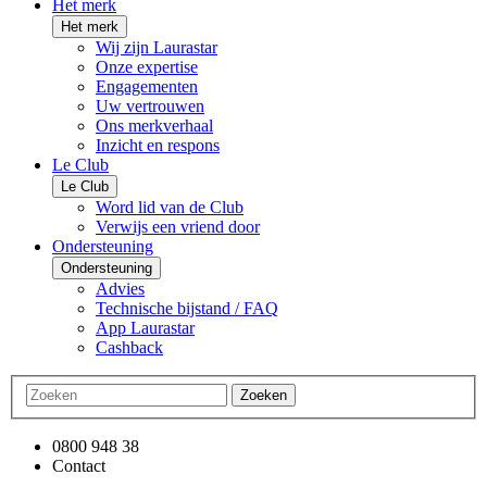
Het merk
Het merk
Wij zijn Laurastar
Onze expertise
Engagementen
Uw vertrouwen
Ons merkverhaal
Inzicht en respons
Le Club
Le Club
Word lid van de Club
Verwijs een vriend door
Ondersteuning
Ondersteuning
Advies
Technische bijstand / FAQ
App Laurastar
Cashback
Zoeken
0800 948 38
Contact