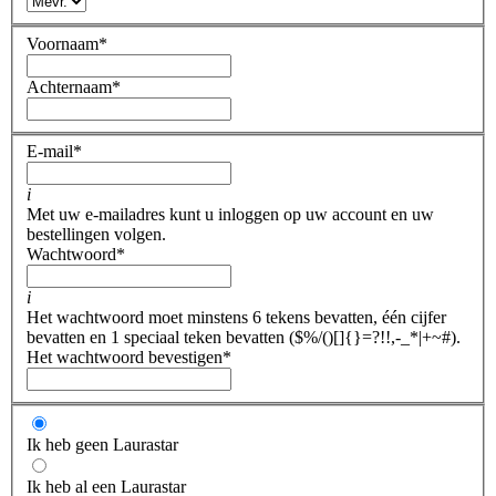
Voornaam
*
Achternaam
*
E-mail
*
i
Met uw e-mailadres kunt u inloggen op uw account en uw
bestellingen volgen.
Wachtwoord
*
i
Het wachtwoord moet minstens 6 tekens bevatten, één cijfer
bevatten en 1 speciaal teken bevatten ($%/()[]{}=?!!,-_*|+~#).
Het wachtwoord bevestigen
*
Ik heb geen Laurastar
Ik heb al een Laurastar