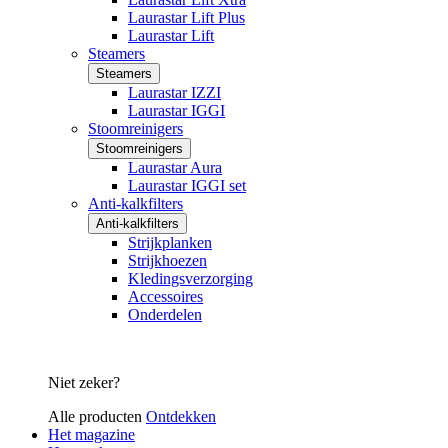
Laurastar Lift Plus
Laurastar Lift
Steamers
Steamers
Laurastar IZZI
Laurastar IGGI
Stoomreinigers
Stoomreinigers
Laurastar Aura
Laurastar IGGI set
Anti-kalkfilters
Anti-kalkfilters
Strijkplanken
Strijkhoezen
Kledingsverzorging
Accessoires
Onderdelen
Niet zeker?
Alle producten
Ontdekken
Het magazine