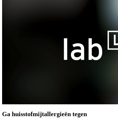
Ga huisstofmijtallergieën tegen