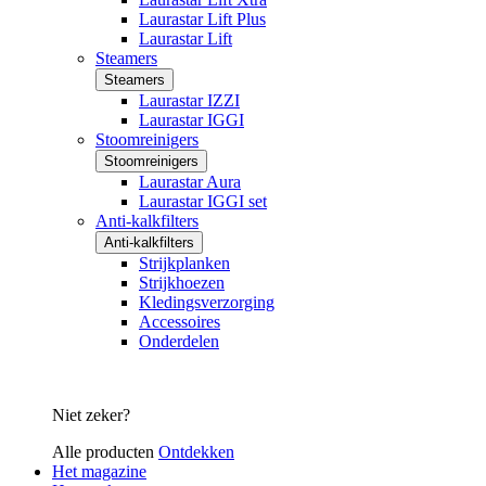
Laurastar Lift Plus
Laurastar Lift
Steamers
Steamers
Laurastar IZZI
Laurastar IGGI
Stoomreinigers
Stoomreinigers
Laurastar Aura
Laurastar IGGI set
Anti-kalkfilters
Anti-kalkfilters
Strijkplanken
Strijkhoezen
Kledingsverzorging
Accessoires
Onderdelen
Niet zeker?
Alle producten
Ontdekken
Het magazine