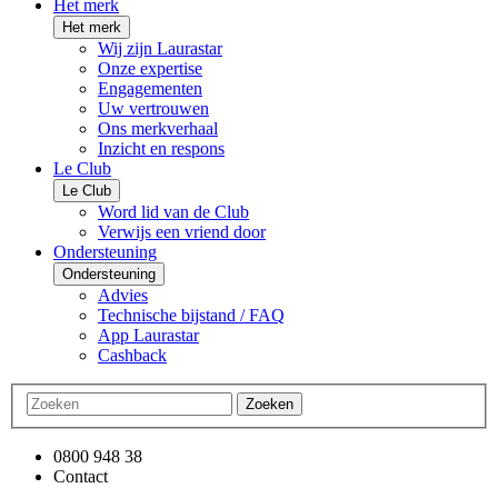
Het merk
Het merk
Wij zijn Laurastar
Onze expertise
Engagementen
Uw vertrouwen
Ons merkverhaal
Inzicht en respons
Le Club
Le Club
Word lid van de Club
Verwijs een vriend door
Ondersteuning
Ondersteuning
Advies
Technische bijstand / FAQ
App Laurastar
Cashback
Zoeken
0800 948 38
Contact