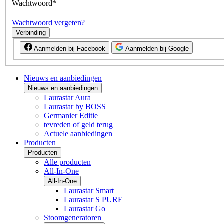
Wachtwoord
*
Wachtwoord vergeten?
Verbinding
Aanmelden bij Facebook
Aanmelden bij Google
Nieuws en aanbiedingen
Nieuws en aanbiedingen
Laurastar Aura
Laurastar by BOSS
Germanier Editie
tevreden of geld terug
Actuele aanbiedingen
Producten
Producten
Alle producten
All-In-One
All-In-One
Laurastar Smart
Laurastar S PURE
Laurastar Go
Stoomgeneratoren