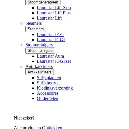
Stoomgeneratoren
Laurastar Lift Xtra
Laurastar Lift Plus
Laurastar Lift
Steamers
Steamers
Laurastar IZZI
Laurastar IGGI
Stoomreinigers
Stoomreinigers
Laurastar Aura
Laurastar IGGI set
Anti-kalkfilters
Anti-kalkfilters
Strijkplanken
Strijkhoezen
Kledingsverzorging
Accessoires
Onderdelen
Niet zeker?
Alle producten
Ontdekken