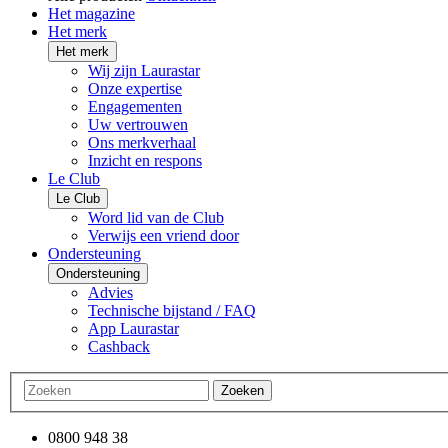
Het magazine
Het merk
Het merk
Wij zijn Laurastar
Onze expertise
Engagementen
Uw vertrouwen
Ons merkverhaal
Inzicht en respons
Le Club
Le Club
Word lid van de Club
Verwijs een vriend door
Ondersteuning
Ondersteuning
Advies
Technische bijstand / FAQ
App Laurastar
Cashback
Zoeken
0800 948 38