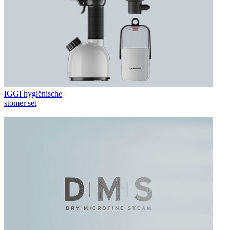
IGGI hygiënische
stomer set