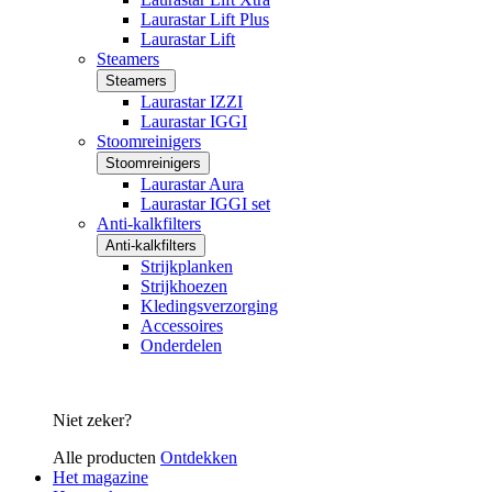
Laurastar Lift Plus
Laurastar Lift
Steamers
Steamers
Laurastar IZZI
Laurastar IGGI
Stoomreinigers
Stoomreinigers
Laurastar Aura
Laurastar IGGI set
Anti-kalkfilters
Anti-kalkfilters
Strijkplanken
Strijkhoezen
Kledingsverzorging
Accessoires
Onderdelen
Niet zeker?
Alle producten
Ontdekken
Het magazine