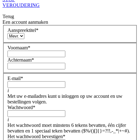
VEROUDERING
Terug
Een account aanmaken
Aanspreektitel
*
Voornaam
*
Achternaam
*
E-mail
*
i
Met uw e-mailadres kunt u inloggen op uw account en uw
bestellingen volgen.
Wachtwoord
*
i
Het wachtwoord moet minstens 6 tekens bevatten, één cijfer
bevatten en 1 speciaal teken bevatten ($%/()[]{}=?!!,-_*|+~#).
Het wachtwoord bevestigen
*