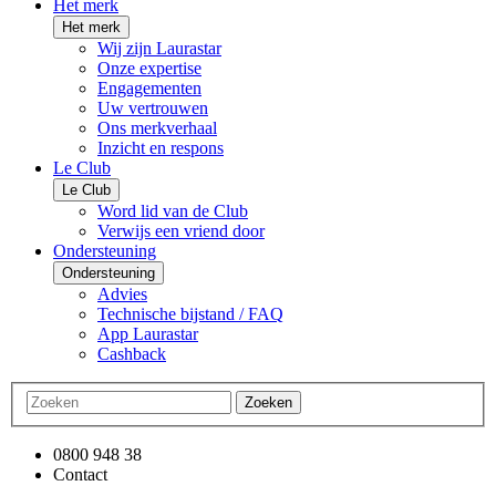
Het merk
Het merk
Wij zijn Laurastar
Onze expertise
Engagementen
Uw vertrouwen
Ons merkverhaal
Inzicht en respons
Le Club
Le Club
Word lid van de Club
Verwijs een vriend door
Ondersteuning
Ondersteuning
Advies
Technische bijstand / FAQ
App Laurastar
Cashback
Zoeken
0800 948 38
Contact