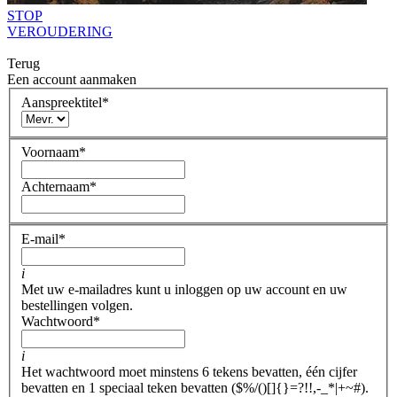
STOP
VEROUDERING
Terug
Een account aanmaken
Aanspreektitel
*
Voornaam
*
Achternaam
*
E-mail
*
i
Met uw e-mailadres kunt u inloggen op uw account en uw
bestellingen volgen.
Wachtwoord
*
i
Het wachtwoord moet minstens 6 tekens bevatten, één cijfer
bevatten en 1 speciaal teken bevatten ($%/()[]{}=?!!,-_*|+~#).