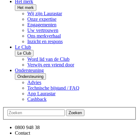
Het merk
Het merk
Wij zijn Laurastar
Onze expertise
Engagementen
Uw vertrouwen
Ons merkverhaal
Inzicht en respons
Le Club
Le Club
Word lid van de Club
Verwijs een vriend door
Ondersteuning
Ondersteuning
Advies
Technische bijstand / FAQ
App Laurastar
Cashback
Zoeken
0800 948 38
Contact