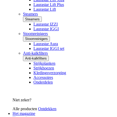
Laurastar Lift Plus
Laurastar Lift
Steamers
Steamers
Laurastar IZZI
Laurastar IGGI
Stoomreinigers
Stoomreinigers
Laurastar Aura
Laurastar IGGI set
Anti-kalkfilters
Anti-kalkfilters
Strijkplanken
Strijkhoezen
Kledingsverzorging
Accessoires
Onderdelen
Niet zeker?
Alle producten
Ontdekken
Het magazine