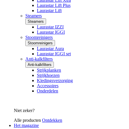
Laurastar Lift Xtra
Laurastar Lift Plus
Laurastar Lift
Steamers
Steamers
Laurastar IZZI
Laurastar IGGI
Stoomreinigers
Stoomreinigers
Laurastar Aura
Laurastar IGGI set
Anti-kalkfilters
Anti-kalkfilters
Strijkplanken
Strijkhoezen
Kledingsverzorging
Accessoires
Onderdelen
Niet zeker?
Alle producten
Ontdekken
Het magazine