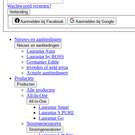
Wachtwoord vergeten?
Verbinding
Aanmelden bij Facebook
Aanmelden bij Google
Nieuws en aanbiedingen
Nieuws en aanbiedingen
Laurastar Aura
Laurastar by BOSS
Germanier Editie
tevreden of geld terug
Actuele aanbiedingen
Producten
Producten
Alle producten
All-In-One
All-In-One
Laurastar Smart
Laurastar S PURE
Laurastar Go
Stoomgeneratoren
Stoomgeneratoren