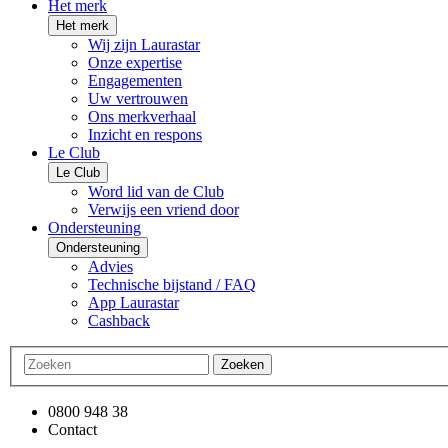
Het merk
Het merk
Wij zijn Laurastar
Onze expertise
Engagementen
Uw vertrouwen
Ons merkverhaal
Inzicht en respons
Le Club
Le Club
Word lid van de Club
Verwijs een vriend door
Ondersteuning
Ondersteuning
Advies
Technische bijstand / FAQ
App Laurastar
Cashback
Zoeken
0800 948 38
Contact