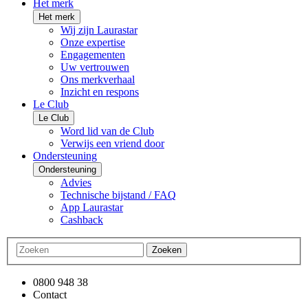
Het merk
Het merk
Wij zijn Laurastar
Onze expertise
Engagementen
Uw vertrouwen
Ons merkverhaal
Inzicht en respons
Le Club
Le Club
Word lid van de Club
Verwijs een vriend door
Ondersteuning
Ondersteuning
Advies
Technische bijstand / FAQ
App Laurastar
Cashback
Zoeken
0800 948 38
Contact