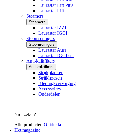
Laurastar Lift Plus
Laurastar Lift
Steamers
Steamers
Laurastar IZZI
Laurastar IGGI
Stoomreinigers
Stoomreinigers
Laurastar Aura
Laurastar IGGI set
Anti-kalkfilters
Anti-kalkfilters
Strijkplanken
Strijkhoezen
Kledingsverzorging
Accessoires
Onderdelen
Niet zeker?
Alle producten
Ontdekken
Het magazine