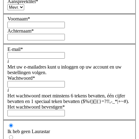
Aanspreektitel
*
Voornaam
*
Achternaam
*
E-mail
*
i
Met uw e-mailadres kunt u inloggen op uw account en uw
bestellingen volgen.
Wachtwoord
*
i
Het wachtwoord moet minstens 6 tekens bevatten, één cijfer
bevatten en 1 speciaal teken bevatten ($%/()[]{}=?!!,-_*|+~#).
Het wachtwoord bevestigen
*
Ik heb geen Laurastar