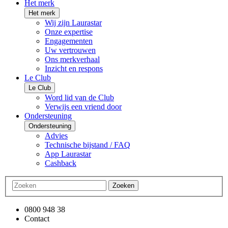
Het merk
Het merk
Wij zijn Laurastar
Onze expertise
Engagementen
Uw vertrouwen
Ons merkverhaal
Inzicht en respons
Le Club
Le Club
Word lid van de Club
Verwijs een vriend door
Ondersteuning
Ondersteuning
Advies
Technische bijstand / FAQ
App Laurastar
Cashback
Zoeken
0800 948 38
Contact