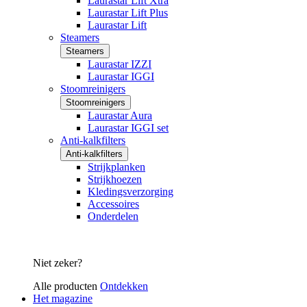
Laurastar Lift Xtra
Laurastar Lift Plus
Laurastar Lift
Steamers
Steamers
Laurastar IZZI
Laurastar IGGI
Stoomreinigers
Stoomreinigers
Laurastar Aura
Laurastar IGGI set
Anti-kalkfilters
Anti-kalkfilters
Strijkplanken
Strijkhoezen
Kledingsverzorging
Accessoires
Onderdelen
Niet zeker?
Alle producten
Ontdekken
Het magazine