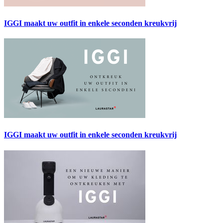
IGGI maakt uw outfit in enkele seconden kreukvrij
IGGI maakt uw outfit in enkele seconden kreukvrij