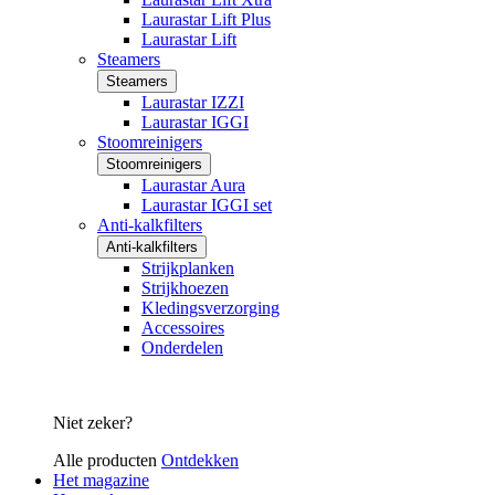
Laurastar Lift Plus
Laurastar Lift
Steamers
Steamers
Laurastar IZZI
Laurastar IGGI
Stoomreinigers
Stoomreinigers
Laurastar Aura
Laurastar IGGI set
Anti-kalkfilters
Anti-kalkfilters
Strijkplanken
Strijkhoezen
Kledingsverzorging
Accessoires
Onderdelen
Niet zeker?
Alle producten
Ontdekken
Het magazine