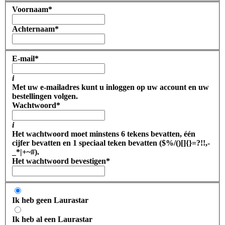
Voornaam
*
Achternaam
*
E-mail
*
i
Met uw e-mailadres kunt u inloggen op uw account en uw
bestellingen volgen.
Wachtwoord
*
i
Het wachtwoord moet minstens 6 tekens bevatten, één
cijfer bevatten en 1 speciaal teken bevatten ($%/()[]{}=?!!,-
_*|+~#).
Het wachtwoord bevestigen
*
Ik heb geen Laurastar
Ik heb al een Laurastar