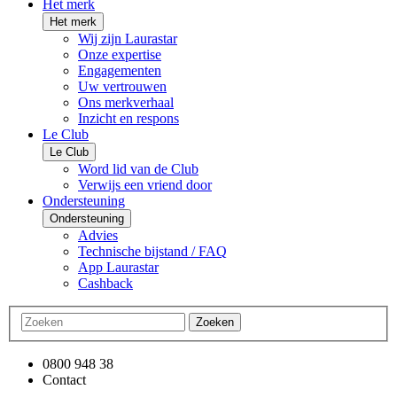
Het merk
Het merk
Wij zijn Laurastar
Onze expertise
Engagementen
Uw vertrouwen
Ons merkverhaal
Inzicht en respons
Le Club
Le Club
Word lid van de Club
Verwijs een vriend door
Ondersteuning
Ondersteuning
Advies
Technische bijstand / FAQ
App Laurastar
Cashback
Zoeken
0800 948 38
Contact