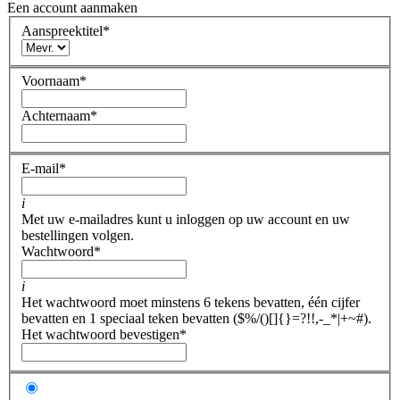
Een account aanmaken
Aanspreektitel
*
Voornaam
*
Achternaam
*
E-mail
*
i
Met uw e-mailadres kunt u inloggen op uw account en uw
bestellingen volgen.
Wachtwoord
*
i
Het wachtwoord moet minstens 6 tekens bevatten, één cijfer
bevatten en 1 speciaal teken bevatten ($%/()[]{}=?!!,-_*|+~#).
Het wachtwoord bevestigen
*