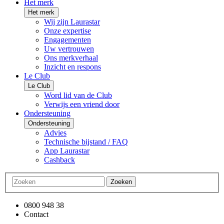
Het merk
Het merk
Wij zijn Laurastar
Onze expertise
Engagementen
Uw vertrouwen
Ons merkverhaal
Inzicht en respons
Le Club
Le Club
Word lid van de Club
Verwijs een vriend door
Ondersteuning
Ondersteuning
Advies
Technische bijstand / FAQ
App Laurastar
Cashback
Zoeken
0800 948 38
Contact