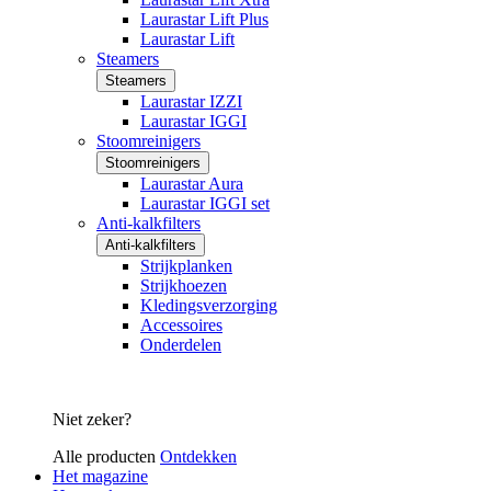
Laurastar Lift Plus
Laurastar Lift
Steamers
Steamers
Laurastar IZZI
Laurastar IGGI
Stoomreinigers
Stoomreinigers
Laurastar Aura
Laurastar IGGI set
Anti-kalkfilters
Anti-kalkfilters
Strijkplanken
Strijkhoezen
Kledingsverzorging
Accessoires
Onderdelen
Niet zeker?
Alle producten
Ontdekken
Het magazine