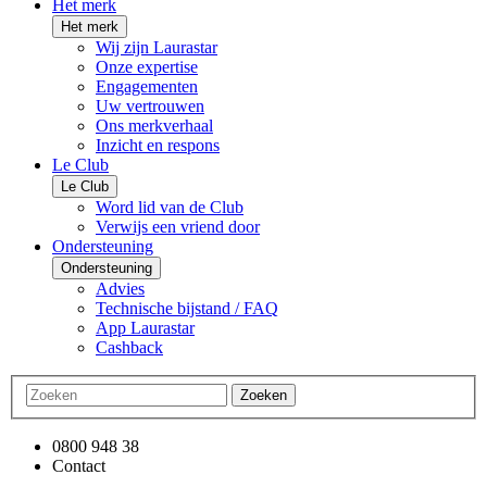
Het merk
Het merk
Wij zijn Laurastar
Onze expertise
Engagementen
Uw vertrouwen
Ons merkverhaal
Inzicht en respons
Le Club
Le Club
Word lid van de Club
Verwijs een vriend door
Ondersteuning
Ondersteuning
Advies
Technische bijstand / FAQ
App Laurastar
Cashback
Zoeken
0800 948 38
Contact