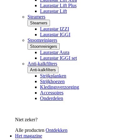
Laurastar Lift Plus
Laurastar Lift
Steamers
Steamers
Laurastar IZZI
Laurastar IGGI
Stoomreinigers
Stoomreinigers
Laurastar Aura
Laurastar IGGI set
Anti-kalkfilters
Anti-kalkfilters
Strijkplanken
Strijkhoezen
Kledingsverzorging
Accessoires
Onderdelen
Niet zeker?
Alle producten
Ontdekken
Het magazine