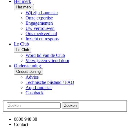
Het merk
Het merk
Wij zijn Laurastar
Onze expertise
Engagementen
Uw vertrouwen
Ons merkverhaal
Inzicht en respons
Le Club
Le Club
Word lid van de Club
Verwijs een vriend door
Ondersteuning
Ondersteuning
Advies
Technische bijstand / FAQ
App Laurastar
Cashback
Zoeken
0800 948 38
Contact