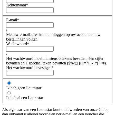
Achternaam
*
E-mail
*
i
Met uw e-mailadres kunt u inloggen op uw account en uw
bestellingen volgen.
Wachtwoord
*
i
Het wachtwoord moet minstens 6 tekens bevatten, één cijfer
bevatten en 1 speciaal teken bevatten ($%/()[]{}=?!!,-_*|+~#).
Het wachtwoord bevestigen
*
Ik heb geen Laurastar
Ik heb al een Laurastar
Als eigenaar van een Laurastar kunt u lid worden van onze Club,
dan ontvangt u allerlei voordelen per e-mail en een voucher die