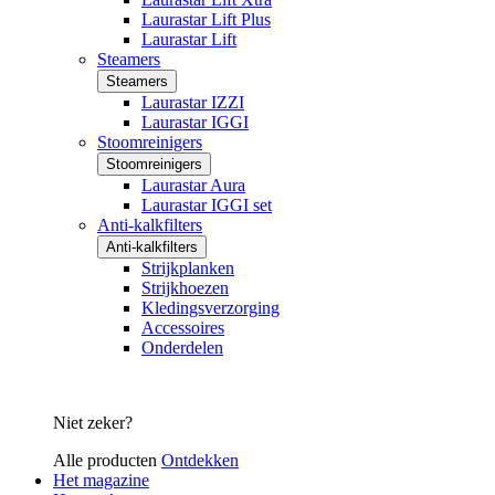
Laurastar Lift Plus
Laurastar Lift
Steamers
Steamers
Laurastar IZZI
Laurastar IGGI
Stoomreinigers
Stoomreinigers
Laurastar Aura
Laurastar IGGI set
Anti-kalkfilters
Anti-kalkfilters
Strijkplanken
Strijkhoezen
Kledingsverzorging
Accessoires
Onderdelen
Niet zeker?
Alle producten
Ontdekken
Het magazine