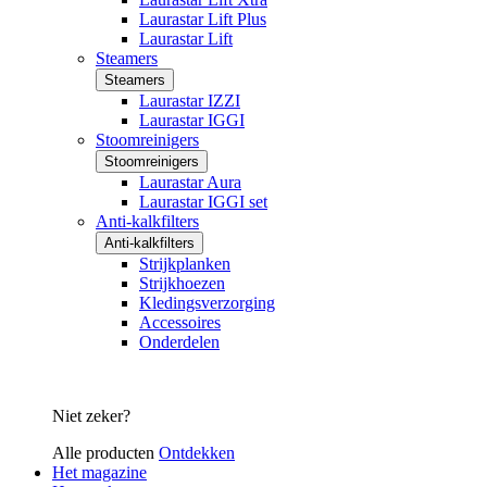
Laurastar Lift Plus
Laurastar Lift
Steamers
Steamers
Laurastar IZZI
Laurastar IGGI
Stoomreinigers
Stoomreinigers
Laurastar Aura
Laurastar IGGI set
Anti-kalkfilters
Anti-kalkfilters
Strijkplanken
Strijkhoezen
Kledingsverzorging
Accessoires
Onderdelen
Niet zeker?
Alle producten
Ontdekken
Het magazine