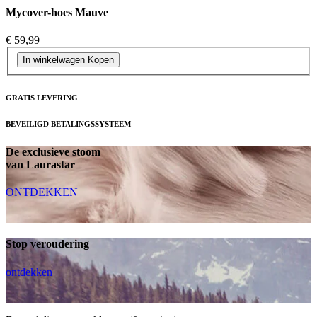
Mycover-hoes Mauve
€ 59,99
In winkelwagen
Kopen
GRATIS LEVERING
BEVEILIGD BETALINGSSYSTEEM
De exclusieve stoom
van Laurastar
ONTDEKKEN
Stop veroudering
ontdekken