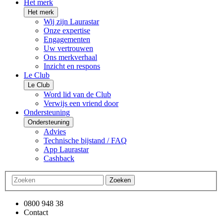
Het merk
Het merk
Wij zijn Laurastar
Onze expertise
Engagementen
Uw vertrouwen
Ons merkverhaal
Inzicht en respons
Le Club
Le Club
Word lid van de Club
Verwijs een vriend door
Ondersteuning
Ondersteuning
Advies
Technische bijstand / FAQ
App Laurastar
Cashback
Zoeken
0800 948 38
Contact