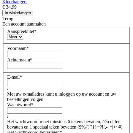
Kleerhangers
€ 34,99
In winkelwagen
Terug
Een account aanmaken
Aanspreektitel
*
Voornaam
*
Achternaam
*
E-mail
*
i
Met uw e-mailadres kunt u inloggen op uw account en uw
bestellingen volgen.
Wachtwoord
*
i
Het wachtwoord moet minstens 6 tekens bevatten, één cijfer
bevatten en 1 speciaal teken bevatten ($%/()[]{}=?!!,-_*|+~#).
Het wachtwoord bevestigen
*