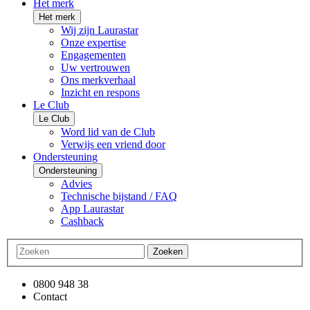
Het merk
Het merk
Wij zijn Laurastar
Onze expertise
Engagementen
Uw vertrouwen
Ons merkverhaal
Inzicht en respons
Le Club
Le Club
Word lid van de Club
Verwijs een vriend door
Ondersteuning
Ondersteuning
Advies
Technische bijstand / FAQ
App Laurastar
Cashback
Zoeken
0800 948 38
Contact