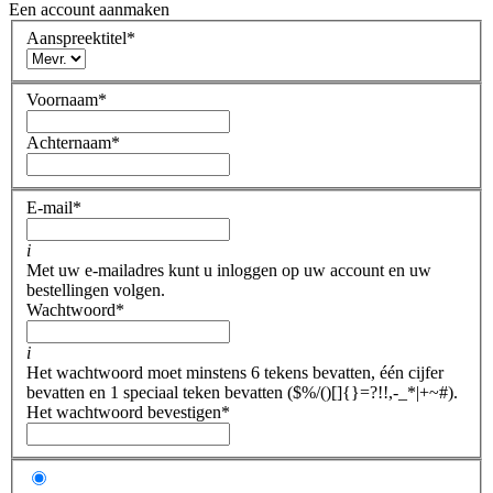
Een account aanmaken
Aanspreektitel
*
Voornaam
*
Achternaam
*
E-mail
*
i
Met uw e-mailadres kunt u inloggen op uw account en uw
bestellingen volgen.
Wachtwoord
*
i
Het wachtwoord moet minstens 6 tekens bevatten, één cijfer
bevatten en 1 speciaal teken bevatten ($%/()[]{}=?!!,-_*|+~#).
Het wachtwoord bevestigen
*