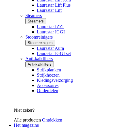
Laurastar Lift Plus
Laurastar Lift
Steamers
Steamers
Laurastar IZZI
Laurastar IGGI
Stoomreinigers
Stoomreinigers
Laurastar Aura
Laurastar IGGI set
Anti-kalkfilters
Anti-kalkfilters
Strijkplanken
Strijkhoezen
Kledingsverzorging
Accessoires
Onderdelen
Niet zeker?
Alle producten
Ontdekken
Het magazine