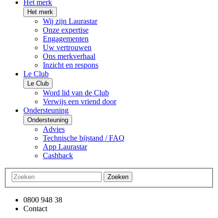
Het merk
Het merk
Wij zijn Laurastar
Onze expertise
Engagementen
Uw vertrouwen
Ons merkverhaal
Inzicht en respons
Le Club
Le Club
Word lid van de Club
Verwijs een vriend door
Ondersteuning
Ondersteuning
Advies
Technische bijstand / FAQ
App Laurastar
Cashback
Zoeken
0800 948 38
Contact