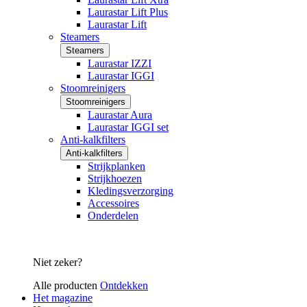
Laurastar Lift Plus
Laurastar Lift
Steamers
Steamers
Laurastar IZZI
Laurastar IGGI
Stoomreinigers
Stoomreinigers
Laurastar Aura
Laurastar IGGI set
Anti-kalkfilters
Anti-kalkfilters
Strijkplanken
Strijkhoezen
Kledingsverzorging
Accessoires
Onderdelen
Niet zeker?
Alle producten
Ontdekken
Het magazine