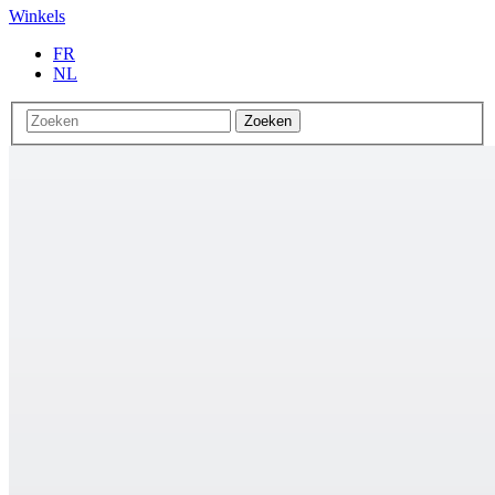
Winkels
FR
NL
Zoeken