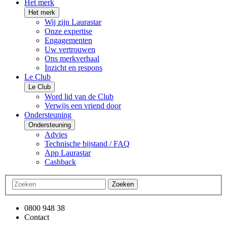
Het merk
Het merk
Wij zijn Laurastar
Onze expertise
Engagementen
Uw vertrouwen
Ons merkverhaal
Inzicht en respons
Le Club
Le Club
Word lid van de Club
Verwijs een vriend door
Ondersteuning
Ondersteuning
Advies
Technische bijstand / FAQ
App Laurastar
Cashback
Zoeken
0800 948 38
Contact