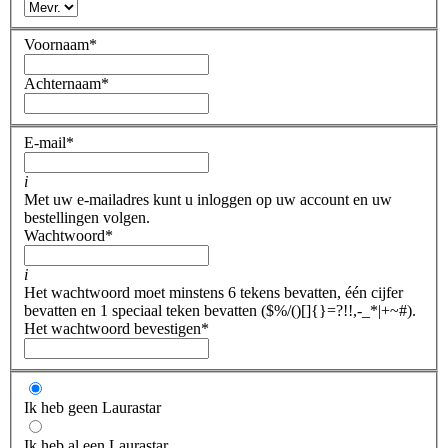
Voornaam
*
Achternaam
*
E-mail
*
i
Met uw e-mailadres kunt u inloggen op uw account en uw
bestellingen volgen.
Wachtwoord
*
i
Het wachtwoord moet minstens 6 tekens bevatten, één cijfer
bevatten en 1 speciaal teken bevatten ($%/()[]{}=?!!,-_*|+~#).
Het wachtwoord bevestigen
*
Ik heb geen Laurastar
Ik heb al een Laurastar