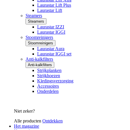
Laurastar Lift Plus
Laurastar Lift
Steamers
Steamers
Laurastar IZZI
Laurastar IGGI
Stoomreinigers
Stoomreinigers
Laurastar Aura
Laurastar IGGI set
Anti-kalkfilters
Anti-kalkfilters
Strijkplanken
Strijkhoezen
Kledingsverzorging
Accessoires
Onderdelen
Niet zeker?
Alle producten
Ontdekken
Het magazine