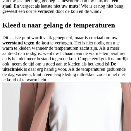
van uw jas niet hoog genoeg is, bescherm dan uw hals met
een
sjaal
. En vergeet als laatste niet
uw muts
! Wie is er nog niet bang
geweest een oor te verliezen door de kou en de wind?
Kleed u naar gelang de temperaturen
Dit laatste punt wordt vaak genegeerd, maar is cruciaal om
uw
weerstand tegen de kou
te verhogen. Het is niet nodig om u te
warm te kleden wanneer de temperaturen zacht zijn. Als u meer
aantrekt dan nodig is, went uw lichaam aan de warme temperaturen
en is het niet meer bestand tegen de kou. Omgekeerd geldt natuurlijk
ook: neem de tijd om u goed aan te kleden als het koud is!
De
uitechniek
is daar erg handig voor. Als de temperaturen gedurende
de dag variëren, kunt u een laag kleding uittrekken zodat u het niet
te koud of te warm hebt.