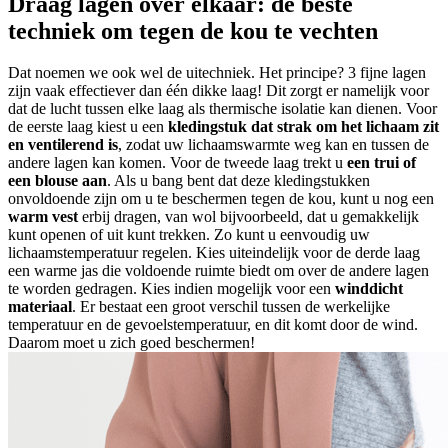
Draag lagen over elkaar: de beste
techniek om tegen de kou te vechten
Dat noemen we ook wel de uitechniek. Het principe? 3 fijne lagen
zijn vaak effectiever dan één dikke laag! Dit zorgt er namelijk voor
dat de lucht tussen elke laag als thermische isolatie kan dienen. Voor
de eerste laag kiest u een
kledingstuk dat strak om het lichaam zit
en ventilerend is
, zodat uw lichaamswarmte weg kan en tussen de
andere lagen kan komen. Voor de tweede laag trekt u
een trui of
een blouse aan
. Als u bang bent dat deze kledingstukken
onvoldoende zijn om u te beschermen tegen de kou, kunt u nog een
warm vest
erbij dragen, van wol bijvoorbeeld, dat u gemakkelijk
kunt openen of uit kunt trekken. Zo kunt u eenvoudig uw
lichaamstemperatuur regelen. Kies uiteindelijk voor de derde laag
een warme jas die voldoende ruimte biedt om over de andere lagen
te worden gedragen. Kies indien mogelijk voor een
winddicht
materiaal
. Er bestaat een groot verschil tussen de werkelijke
temperatuur en de gevoelstemperatuur, en dit komt door de wind.
Daarom moet u zich goed beschermen!