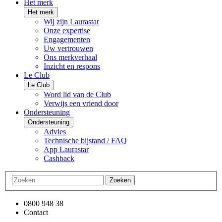
Het merk
Het merk
Wij zijn Laurastar
Onze expertise
Engagementen
Uw vertrouwen
Ons merkverhaal
Inzicht en respons
Le Club
Le Club
Word lid van de Club
Verwijs een vriend door
Ondersteuning
Ondersteuning
Advies
Technische bijstand / FAQ
App Laurastar
Cashback
Zoeken
0800 948 38
Contact