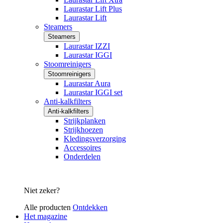
Laurastar Lift Plus
Laurastar Lift
Steamers
Steamers
Laurastar IZZI
Laurastar IGGI
Stoomreinigers
Stoomreinigers
Laurastar Aura
Laurastar IGGI set
Anti-kalkfilters
Anti-kalkfilters
Strijkplanken
Strijkhoezen
Kledingsverzorging
Accessoires
Onderdelen
Niet zeker?
Alle producten
Ontdekken
Het magazine