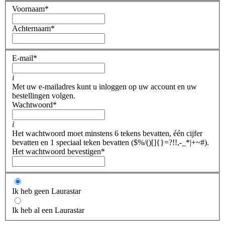
Voornaam
*
Achternaam
*
E-mail
*
i
Met uw e-mailadres kunt u inloggen op uw account en uw
bestellingen volgen.
Wachtwoord
*
i
Het wachtwoord moet minstens 6 tekens bevatten, één cijfer
bevatten en 1 speciaal teken bevatten ($%/()[]{}=?!!,-_*|+~#).
Het wachtwoord bevestigen
*
Ik heb geen Laurastar
Ik heb al een Laurastar