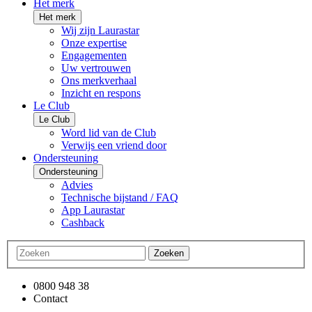
Het merk
Het merk
Wij zijn Laurastar
Onze expertise
Engagementen
Uw vertrouwen
Ons merkverhaal
Inzicht en respons
Le Club
Le Club
Word lid van de Club
Verwijs een vriend door
Ondersteuning
Ondersteuning
Advies
Technische bijstand / FAQ
App Laurastar
Cashback
Zoeken
0800 948 38
Contact