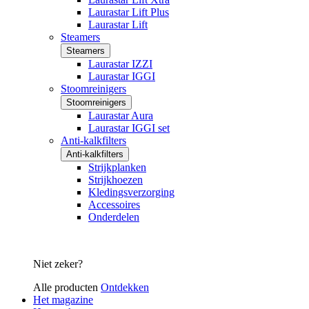
Laurastar Lift Plus
Laurastar Lift
Steamers
Steamers
Laurastar IZZI
Laurastar IGGI
Stoomreinigers
Stoomreinigers
Laurastar Aura
Laurastar IGGI set
Anti-kalkfilters
Anti-kalkfilters
Strijkplanken
Strijkhoezen
Kledingsverzorging
Accessoires
Onderdelen
Niet zeker?
Alle producten
Ontdekken
Het magazine