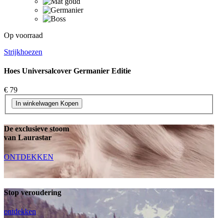
Op voorraad
Strijkhoezen
Hoes Universalcover Germanier Editie
€ 79
In winkelwagen
Kopen
De exclusieve stoom
van Laurastar
ONTDEKKEN
Stop veroudering
ontdekken