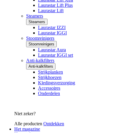
Laurastar Lift Plus
Laurastar Lift
Steamers
Steamers
Laurastar IZZI
Laurastar IGGI
Stoomreinigers
Stoomreinigers
Laurastar Aura
Laurastar IGGI set
Anti-kalkfilters
Anti-kalkfilters
Strijkplanken
Strijkhoezen
Kledingsverzorging
Accessoires
Onderdelen
Niet zeker?
Alle producten
Ontdekken
Het magazine