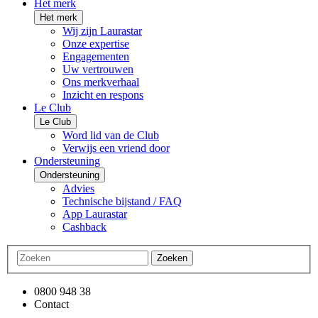
Het merk
Het merk
Wij zijn Laurastar
Onze expertise
Engagementen
Uw vertrouwen
Ons merkverhaal
Inzicht en respons
Le Club
Le Club
Word lid van de Club
Verwijs een vriend door
Ondersteuning
Ondersteuning
Advies
Technische bijstand / FAQ
App Laurastar
Cashback
Zoeken
0800 948 38
Contact