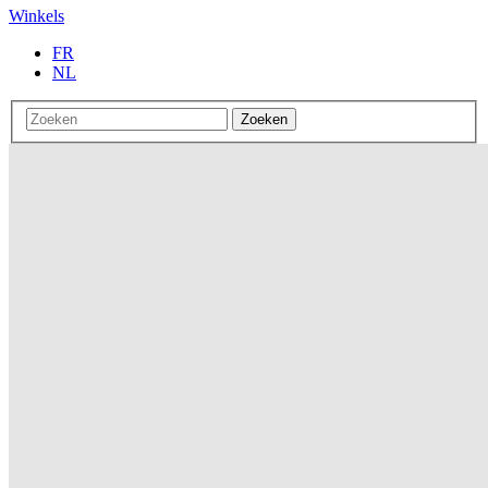
Winkels
FR
NL
Zoeken