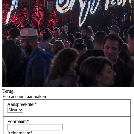
Terug
Een account aanmaken
Aanspreektitel
*
Voornaam
*
Achternaam
*