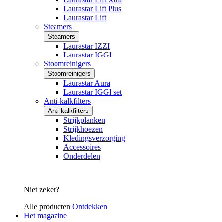
Laurastar Lift Plus
Laurastar Lift
Steamers
Steamers
Laurastar IZZI
Laurastar IGGI
Stoomreinigers
Stoomreinigers
Laurastar Aura
Laurastar IGGI set
Anti-kalkfilters
Anti-kalkfilters
Strijkplanken
Strijkhoezen
Kledingsverzorging
Accessoires
Onderdelen
Niet zeker?
Alle producten
Ontdekken
Het magazine