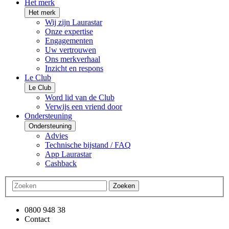
Het merk
Het merk
Wij zijn Laurastar
Onze expertise
Engagementen
Uw vertrouwen
Ons merkverhaal
Inzicht en respons
Le Club
Le Club
Word lid van de Club
Verwijs een vriend door
Ondersteuning
Ondersteuning
Advies
Technische bijstand / FAQ
App Laurastar
Cashback
Zoeken
0800 948 38
Contact