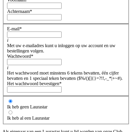
Achternaam
*
E-mail
*
i
Met uw e-mailadres kunt u inloggen op uw account en uw
bestellingen volgen.
Wachtwoord
*
i
Het wachtwoord moet minstens 6 tekens bevatten, één cijfer
bevatten en 1 speciaal teken bevatten ($%/()[]{}=?!!,-_*|+~#).
Het wachtwoord bevestigen
*
Ik heb geen Laurastar
Ik heb al een Laurastar
Als eigenaar van een Laurastar kunt u lid worden van onze Club,