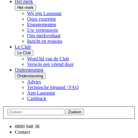
Het merk
Het merk
Wij zijn Laurastar
Onze expertise
Engagementen
Uw vertrouwen
Ons merkverhaal
Inzicht en respons
Le Club
Le Club
Word lid van de Club
Verwijs een vriend door
Ondersteuning
Ondersteuning
Advies
Technische bijstand / FAQ
App Laurastar
Cashback
Zoeken
0800 948 38
Contact