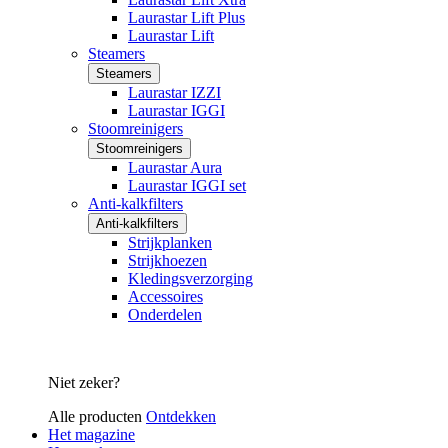
Laurastar Lift Plus
Laurastar Lift
Steamers
Steamers
Laurastar IZZI
Laurastar IGGI
Stoomreinigers
Stoomreinigers
Laurastar Aura
Laurastar IGGI set
Anti-kalkfilters
Anti-kalkfilters
Strijkplanken
Strijkhoezen
Kledingsverzorging
Accessoires
Onderdelen
Niet zeker?
Alle producten
Ontdekken
Het magazine