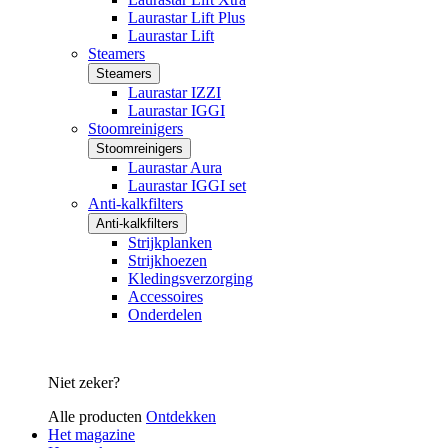
Laurastar Lift Plus
Laurastar Lift
Steamers
Steamers
Laurastar IZZI
Laurastar IGGI
Stoomreinigers
Stoomreinigers
Laurastar Aura
Laurastar IGGI set
Anti-kalkfilters
Anti-kalkfilters
Strijkplanken
Strijkhoezen
Kledingsverzorging
Accessoires
Onderdelen
Niet zeker?
Alle producten
Ontdekken
Het magazine