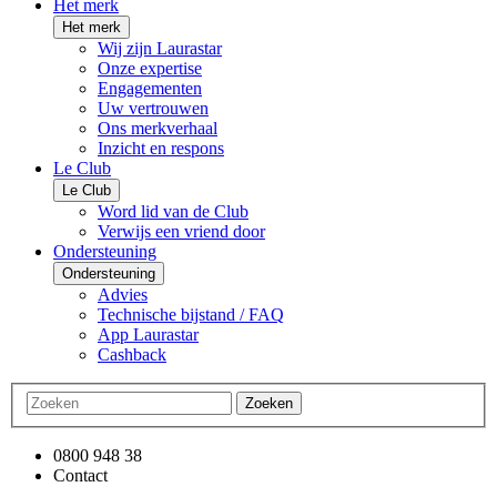
Het merk
Het merk
Wij zijn Laurastar
Onze expertise
Engagementen
Uw vertrouwen
Ons merkverhaal
Inzicht en respons
Le Club
Le Club
Word lid van de Club
Verwijs een vriend door
Ondersteuning
Ondersteuning
Advies
Technische bijstand / FAQ
App Laurastar
Cashback
Zoeken
0800 948 38
Contact