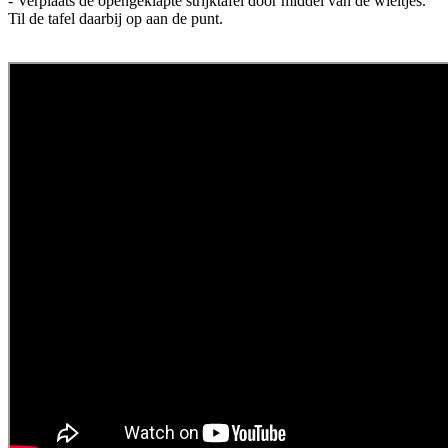
- Verplaats de opengeklapte strijktafel door middel van de wieltjes.
Til de tafel daarbij op aan de punt.