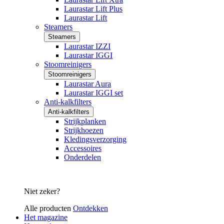
Laurastar Lift Plus
Laurastar Lift
Steamers
Steamers
Laurastar IZZI
Laurastar IGGI
Stoomreinigers
Stoomreinigers
Laurastar Aura
Laurastar IGGI set
Anti-kalkfilters
Anti-kalkfilters
Strijkplanken
Strijkhoezen
Kledingsverzorging
Accessoires
Onderdelen
Niet zeker?
Alle producten
Ontdekken
Het magazine