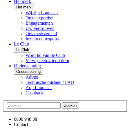
Het merk
Het merk
Wij zijn Laurastar
Onze expertise
Engagementen
Uw vertrouwen
Ons merkverhaal
Inzicht en respons
Le Club
Le Club
Word lid van de Club
Verwijs een vriend door
Ondersteuning
Ondersteuning
Advies
Technische bijstand / FAQ
App Laurastar
Cashback
Zoeken
0800 948 38
Contact