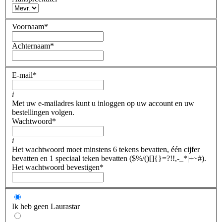
Voornaam
*
Achternaam
*
E-mail
*
i
Met uw e-mailadres kunt u inloggen op uw account en uw
bestellingen volgen.
Wachtwoord
*
i
Het wachtwoord moet minstens 6 tekens bevatten, één cijfer
bevatten en 1 speciaal teken bevatten ($%/()[]{}=?!!,-_*|+~#).
Het wachtwoord bevestigen
*
Ik heb geen Laurastar