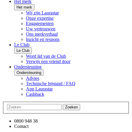
Het merk
Het merk
Wij zijn Laurastar
Onze expertise
Engagementen
Uw vertrouwen
Ons merkverhaal
Inzicht en respons
Le Club
Le Club
Word lid van de Club
Verwijs een vriend door
Ondersteuning
Ondersteuning
Advies
Technische bijstand / FAQ
App Laurastar
Cashback
Zoeken
0800 948 38
Contact