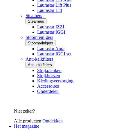
Laurastar Lift Plus
Laurastar Lift
Steamers
Steamers
Laurastar IZZI
Laurastar IGGI
Stoomreinigers
Stoomreinigers
Laurastar Aura
Laurastar IGGI set
Anti-kalkfilters
Anti-kalkfilters
Strijkplanken
Strijkhoezen
Kledingsverzorging
Accessoires
Onderdelen
Niet zeker?
Alle producten
Ontdekken
Het magazine