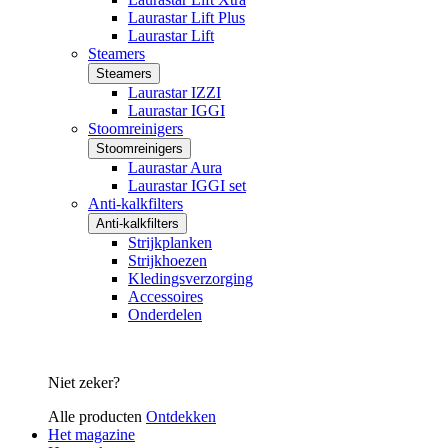
Laurastar Lift Plus
Laurastar Lift
Steamers
Steamers
Laurastar IZZI
Laurastar IGGI
Stoomreinigers
Stoomreinigers
Laurastar Aura
Laurastar IGGI set
Anti-kalkfilters
Anti-kalkfilters
Strijkplanken
Strijkhoezen
Kledingsverzorging
Accessoires
Onderdelen
Niet zeker?
Alle producten
Ontdekken
Het magazine