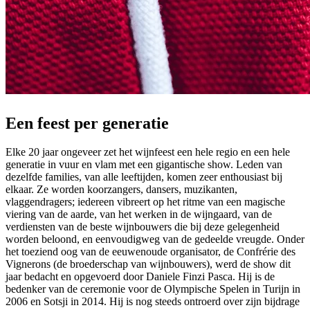
Een feest per generatie
Elke 20 jaar ongeveer zet het wijnfeest een hele regio en een hele
generatie in vuur en vlam met een gigantische show. Leden van
dezelfde families, van alle leeftijden, komen zeer enthousiast bij
elkaar. Ze worden koorzangers, dansers, muzikanten,
vlaggendragers; iedereen vibreert op het ritme van een magische
viering van de aarde, van het werken in de wijngaard, van de
verdiensten van de beste wijnbouwers die bij deze gelegenheid
worden beloond, en eenvoudigweg van de gedeelde vreugde. Onder
het toeziend oog van de eeuwenoude organisator, de Confrérie des
Vignerons (de broederschap van wijnbouwers), werd de show dit
jaar bedacht en opgevoerd door Daniele Finzi Pasca. Hij is de
bedenker van de ceremonie voor de Olympische Spelen in Turijn in
2006 en Sotsji in 2014. Hij is nog steeds ontroerd over zijn bijdrage