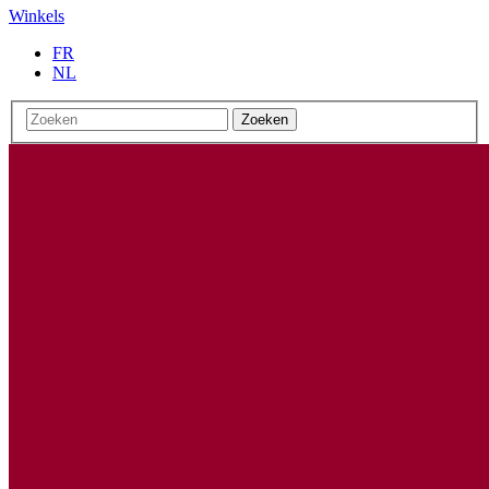
Winkels
FR
NL
Zoeken