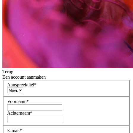
Terug
Een account aanmaken
Aanspreektitel
*
Voornaam
*
Achternaam
*
E-mail
*