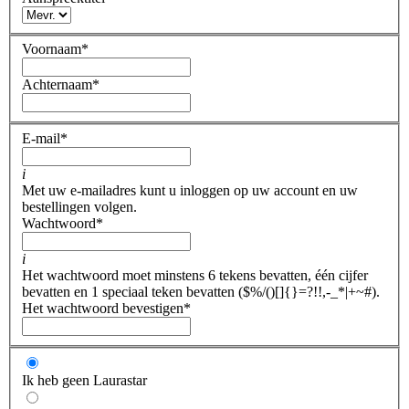
Voornaam
*
Achternaam
*
E-mail
*
i
Met uw e-mailadres kunt u inloggen op uw account en uw
bestellingen volgen.
Wachtwoord
*
i
Het wachtwoord moet minstens 6 tekens bevatten, één cijfer
bevatten en 1 speciaal teken bevatten ($%/()[]{}=?!!,-_*|+~#).
Het wachtwoord bevestigen
*
Ik heb geen Laurastar