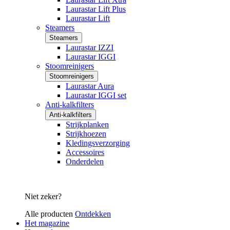
Laurastar Lift Plus
Laurastar Lift
Steamers
Steamers
Laurastar IZZI
Laurastar IGGI
Stoomreinigers
Stoomreinigers
Laurastar Aura
Laurastar IGGI set
Anti-kalkfilters
Anti-kalkfilters
Strijkplanken
Strijkhoezen
Kledingsverzorging
Accessoires
Onderdelen
Niet zeker?
Alle producten
Ontdekken
Het magazine