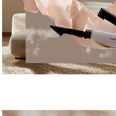
#Révolution
Sublimez votre bien-être à la maison
Le purificateur vapeur ultime est là. Grâce à ses
technologies suisses brevetées, Laurastar AURA purifie et
nettoie votre maison naturellement. Aucun produit
chimique, juste des résultats exceptionnels.
Découvrez Laurastar AURA