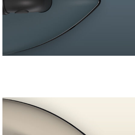
#NEWCOLOUR
Nouveau Midnight Blue
Une teinte profonde et mate qui apporte du caractère et du
contraste à votre intérieur. Raffiné et intense, ce nouveau
Laurastar Lift Xtra apporte une touche audacieuse à
l’entretien de vos vêtements au quotidien.
Adoptez-le