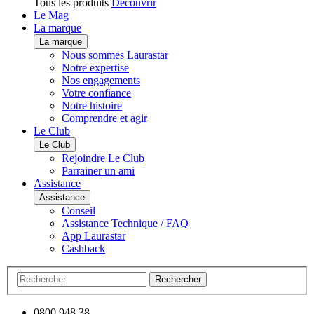
Tous les produits
Découvrir
Le Mag
La marque
La marque
Nous sommes Laurastar
Notre expertise
Nos engagements
Votre confiance
Notre histoire
Comprendre et agir
Le Club
Le Club
Rejoindre Le Club
Parrainer un ami
Assistance
Assistance
Conseil
Assistance Technique / FAQ
App Laurastar
Cashback
Rechercher
0800 948 38