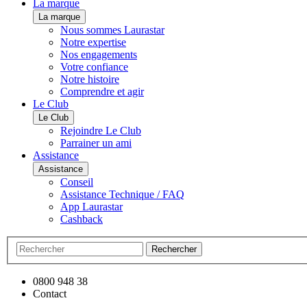
La marque
La marque
Nous sommes Laurastar
Notre expertise
Nos engagements
Votre confiance
Notre histoire
Comprendre et agir
Le Club
Le Club
Rejoindre Le Club
Parrainer un ami
Assistance
Assistance
Conseil
Assistance Technique / FAQ
App Laurastar
Cashback
Rechercher
0800 948 38
Contact