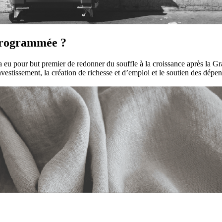
 programmée ?
 eu pour but premier de redonner du souffle à la croissance après la Gr
nvestissement, la création de richesse et d’emploi et le soutien des dép