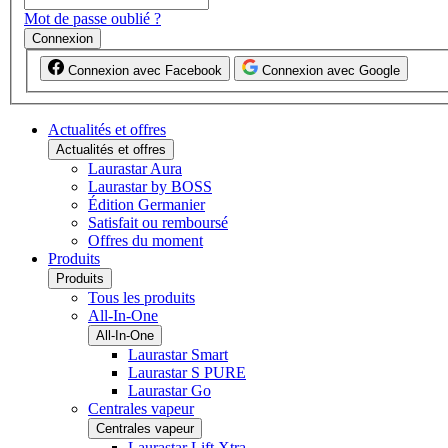
Mot de passe oublié ?
Connexion
Connexion avec Facebook
Connexion avec Google
Actualités et offres
Actualités et offres
Laurastar Aura
Laurastar by BOSS
Édition Germanier
Satisfait ou remboursé
Offres du moment
Produits
Produits
Tous les produits
All-In-One
All-In-One
Laurastar Smart
Laurastar S PURE
Laurastar Go
Centrales vapeur
Centrales vapeur
Laurastar Lift Xtra