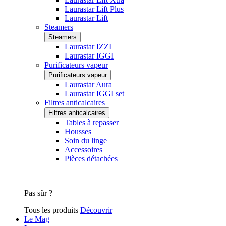
Laurastar Lift Plus
Laurastar Lift
Steamers
Steamers
Laurastar IZZI
Laurastar IGGI
Purificateurs vapeur
Purificateurs vapeur
Laurastar Aura
Laurastar IGGI set
Filtres anticalcaires
Filtres anticalcaires
Tables à repasser
Housses
Soin du linge
Accessoires
Pièces détachées
Pas sûr ?
Tous les produits
Découvrir
Le Mag