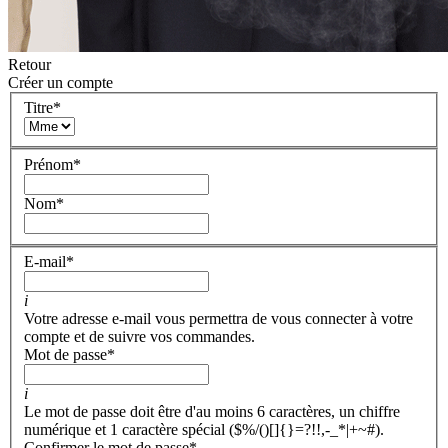
Retour
Créer un compte
Titre
*
Prénom
*
Nom
*
E-mail
*
i
Votre adresse e-mail vous permettra de vous connecter à votre
compte et de suivre vos commandes.
Mot de passe
*
i
Le mot de passe doit être d'au moins 6 caractères, un chiffre
numérique et 1 caractère spécial ($%/()[]{}=?!!,-_*|+~#).
Confirmer le mot de passe
*