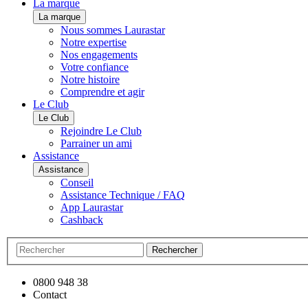
La marque
La marque
Nous sommes Laurastar
Notre expertise
Nos engagements
Votre confiance
Notre histoire
Comprendre et agir
Le Club
Le Club
Rejoindre Le Club
Parrainer un ami
Assistance
Assistance
Conseil
Assistance Technique / FAQ
App Laurastar
Cashback
Rechercher
0800 948 38
Contact