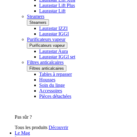
Laurastar Lift Plus
Laurastar Lift
Steamers
Steamers
Laurastar IZZI
Laurastar IGGI
Purificateurs vapeur
Purificateurs vapeur
Laurastar Aura
Laurastar IGGI set
Filtres anticalcaires
Filtres anticalcaires
Tables à repasser
Housses
Soin du linge
Accessoires
Pièces détachées
Pas sûr ?
Tous les produits
Découvrir
Le Mag