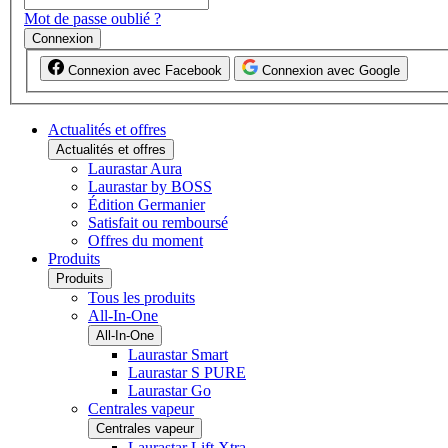
Mot de passe oublié ?
Connexion
Connexion avec Facebook
Connexion avec Google
Actualités et offres
Actualités et offres
Laurastar Aura
Laurastar by BOSS
Édition Germanier
Satisfait ou remboursé
Offres du moment
Produits
Produits
Tous les produits
All-In-One
All-In-One
Laurastar Smart
Laurastar S PURE
Laurastar Go
Centrales vapeur
Centrales vapeur
Laurastar Lift Xtra