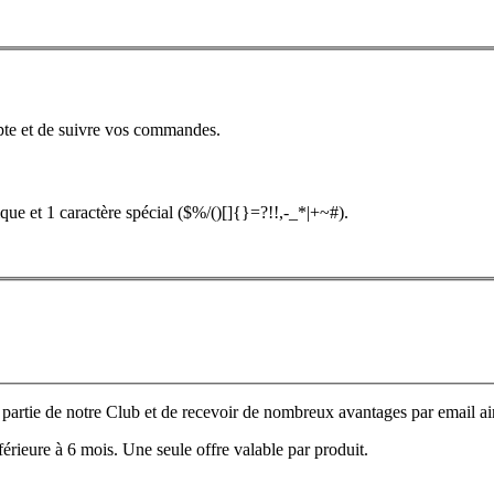
pte et de suivre vos commandes.
que et 1 caractère spécial ($%/()[]{}=?!!,-_*|+~#).
e partie de notre Club et de recevoir de nombreux avantages par email ain
nférieure à 6 mois. Une seule offre valable par produit.