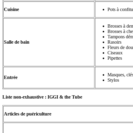
Cuisine
Pots à confitu
Brosses à den
Brosses à ch
Tampons démaq
Salle de bain
Rasoirs
Fleurs de do
Ciseaux
Pipettes
Masques, clé
Entrée
Stylos
Liste non-exhaustive : IGGI & the Tube
Articles de puériculture