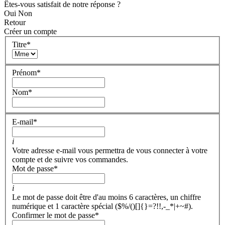
Êtes-vous satisfait de notre réponse ?
Oui
Non
Retour
Créer un compte
Titre
*
Prénom
*
Nom
*
E-mail
*
i
Votre adresse e-mail vous permettra de vous connecter à votre
compte et de suivre vos commandes.
Mot de passe
*
i
Le mot de passe doit être d'au moins 6 caractères, un chiffre
numérique et 1 caractère spécial ($%/()[]{}=?!!,-_*|+~#).
Confirmer le mot de passe
*