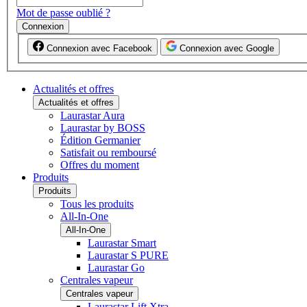
Mot de passe oublié ?
Connexion
Connexion avec Facebook
Connexion avec Google
Actualités et offres
Actualités et offres
Laurastar Aura
Laurastar by BOSS
Édition Germanier
Satisfait ou remboursé
Offres du moment
Produits
Produits
Tous les produits
All-In-One
All-In-One
Laurastar Smart
Laurastar S PURE
Laurastar Go
Centrales vapeur
Centrales vapeur
Laurastar Lift Xtra