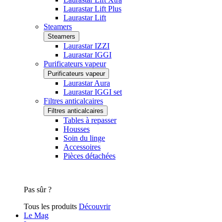
Laurastar Lift Plus
Laurastar Lift
Steamers
Steamers
Laurastar IZZI
Laurastar IGGI
Purificateurs vapeur
Purificateurs vapeur
Laurastar Aura
Laurastar IGGI set
Filtres anticalcaires
Filtres anticalcaires
Tables à repasser
Housses
Soin du linge
Accessoires
Pièces détachées
Pas sûr ?
Tous les produits
Découvrir
Le Mag