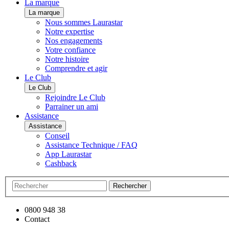
La marque
La marque
Nous sommes Laurastar
Notre expertise
Nos engagements
Votre confiance
Notre histoire
Comprendre et agir
Le Club
Le Club
Rejoindre Le Club
Parrainer un ami
Assistance
Assistance
Conseil
Assistance Technique / FAQ
App Laurastar
Cashback
Rechercher
0800 948 38
Contact