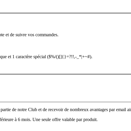
pte et de suivre vos commandes.
que et 1 caractère spécial ($%/()[]{}=?!!,-_*|+~#).
e partie de notre Club et de recevoir de nombreux avantages par email ain
nférieure à 6 mois. Une seule offre valable par produit.