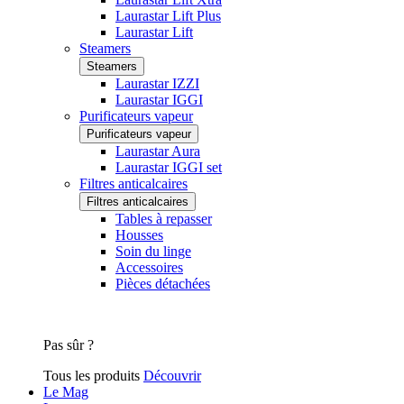
Laurastar Lift Plus
Laurastar Lift
Steamers
Steamers
Laurastar IZZI
Laurastar IGGI
Purificateurs vapeur
Purificateurs vapeur
Laurastar Aura
Laurastar IGGI set
Filtres anticalcaires
Filtres anticalcaires
Tables à repasser
Housses
Soin du linge
Accessoires
Pièces détachées
Pas sûr ?
Tous les produits
Découvrir
Le Mag