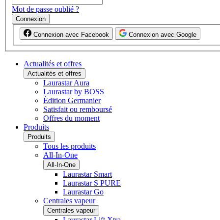
Mot de passe oublié ?
Connexion
Connexion avec Facebook
Connexion avec Google
Actualités et offres
Actualités et offres
Laurastar Aura
Laurastar by BOSS
Édition Germanier
Satisfait ou remboursé
Offres du moment
Produits
Produits
Tous les produits
All-In-One
All-In-One
Laurastar Smart
Laurastar S PURE
Laurastar Go
Centrales vapeur
Centrales vapeur
Laurastar Lift Xtra