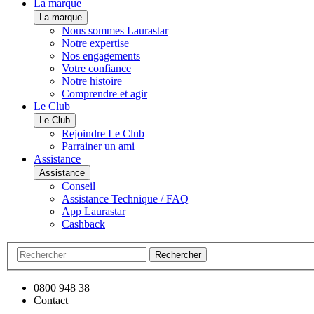
La marque
La marque
Nous sommes Laurastar
Notre expertise
Nos engagements
Votre confiance
Notre histoire
Comprendre et agir
Le Club
Le Club
Rejoindre Le Club
Parrainer un ami
Assistance
Assistance
Conseil
Assistance Technique / FAQ
App Laurastar
Cashback
Rechercher
0800 948 38
Contact