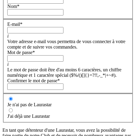
Nom
*
E-mail
*
i
Votre adresse e-mail vous permettra de vous connecter à votre
compte et de suivre vos commandes.
Mot de passe
*
i
Le mot de passe doit être d'au moins 6 caractères, un chiffre
numérique et 1 caractère spécial ($%/()[]{}=?!!,-_*|+~#).
Confirmer le mot de passe
*
Je n'ai pas de Laurastar
J'ai déjà une Laurastar
En tant que détenteur d'une Laurastar, vous avez la possibilité de
faire partie de notre Club et de recevoir de nombreux avantages par