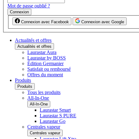
Mot de passe oublié ?
Connexion
Connexion avec Facebook
Connexion avec Google
Actualités et offres
Actualités et offres
Laurastar Aura
Laurastar by BOSS
Édition Germanier
Satisfait ou remboursé
Offres du moment
Produits
Produits
Tous les produits
All-In-One
All-In-One
Laurastar Smart
Laurastar S PURE
Laurastar Go
Centrales vapeur
Centrales vapeur
Laurastar Lift Xtra