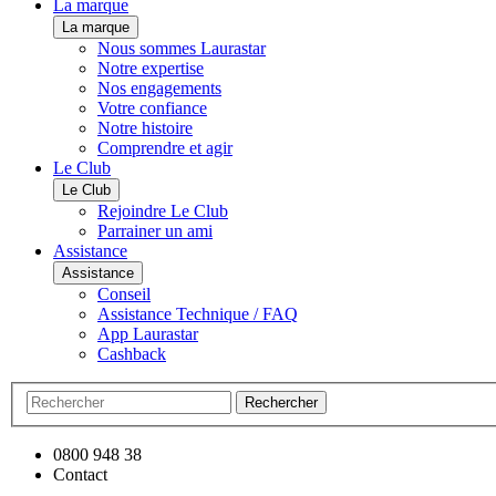
La marque
La marque
Nous sommes Laurastar
Notre expertise
Nos engagements
Votre confiance
Notre histoire
Comprendre et agir
Le Club
Le Club
Rejoindre Le Club
Parrainer un ami
Assistance
Assistance
Conseil
Assistance Technique / FAQ
App Laurastar
Cashback
Rechercher
0800 948 38
Contact