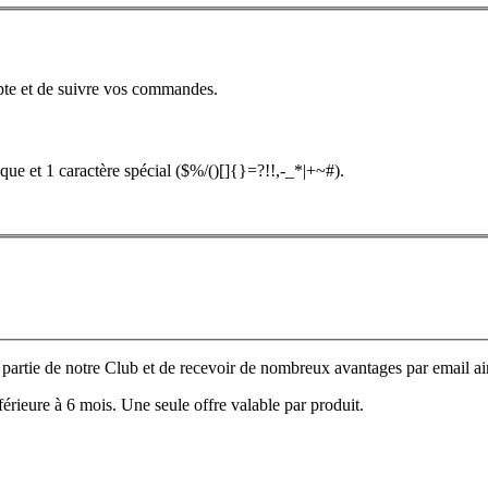
pte et de suivre vos commandes.
que et 1 caractère spécial ($%/()[]{}=?!!,-_*|+~#).
e partie de notre Club et de recevoir de nombreux avantages par email ain
nférieure à 6 mois. Une seule offre valable par produit.