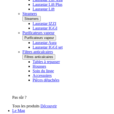
Laurastar Lift Plus
Laurastar Lift
Steamers
Steamers
Laurastar IZZI
Laurastar IGGI
Purificateurs vapeur
Purificateurs vapeur
Laurastar Aura
Laurastar IGGI set
Filtres anticalcaires
Filtres anticalcaires
Tables à repasser
Housses
Soin du linge
Accessoires
Pièces détachées
Pas sûr ?
Tous les produits
Découvrir
Le Mag