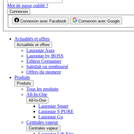
Mot de passe oublié ?
Connexion
Connexion avec Facebook
Connexion avec Google
Actualités et offres
Actualités et offres
Laurastar Aura
Laurastar by BOSS
Édition Germanier
Satisfait ou remboursé
Offres du moment
Produits
Produits
Tous les produits
All-In-One
All-In-One
Laurastar Smart
Laurastar S PURE
Laurastar Go
Centrales vapeur
Centrales vapeur
Laurastar Lift Xtra