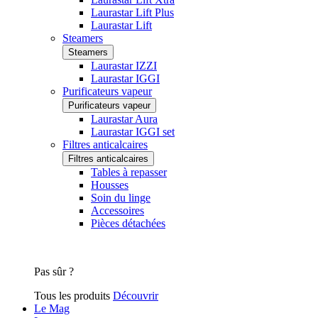
Laurastar Lift Plus
Laurastar Lift
Steamers
Steamers
Laurastar IZZI
Laurastar IGGI
Purificateurs vapeur
Purificateurs vapeur
Laurastar Aura
Laurastar IGGI set
Filtres anticalcaires
Filtres anticalcaires
Tables à repasser
Housses
Soin du linge
Accessoires
Pièces détachées
Pas sûr ?
Tous les produits
Découvrir
Le Mag