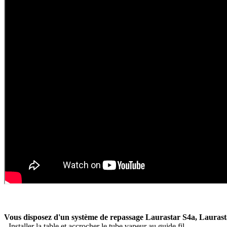
Vous disposez d'un système de repassage Laurastar S4a, Laurast
- Installer la table et accrocher le tube vapeur au guide fil.