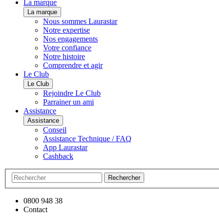
La marque
La marque
Nous sommes Laurastar
Notre expertise
Nos engagements
Votre confiance
Notre histoire
Comprendre et agir
Le Club
Le Club
Rejoindre Le Club
Parrainer un ami
Assistance
Assistance
Conseil
Assistance Technique / FAQ
App Laurastar
Cashback
Rechercher
0800 948 38
Contact