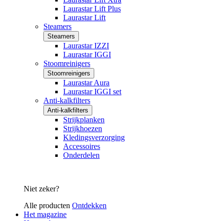
Laurastar Lift Plus
Laurastar Lift
Steamers
Steamers
Laurastar IZZI
Laurastar IGGI
Stoomreinigers
Stoomreinigers
Laurastar Aura
Laurastar IGGI set
Anti-kalkfilters
Anti-kalkfilters
Strijkplanken
Strijkhoezen
Kledingsverzorging
Accessoires
Onderdelen
Niet zeker?
Alle producten
Ontdekken
Het magazine