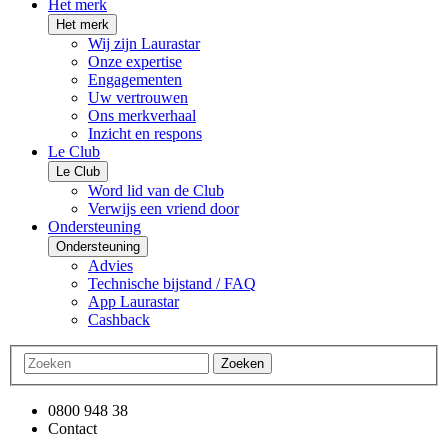
Het merk
Het merk
Wij zijn Laurastar
Onze expertise
Engagementen
Uw vertrouwen
Ons merkverhaal
Inzicht en respons
Le Club
Le Club
Word lid van de Club
Verwijs een vriend door
Ondersteuning
Ondersteuning
Advies
Technische bijstand / FAQ
App Laurastar
Cashback
Zoeken
0800 948 38
Contact