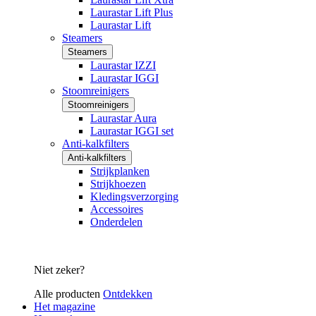
Laurastar Lift Plus
Laurastar Lift
Steamers
Steamers
Laurastar IZZI
Laurastar IGGI
Stoomreinigers
Stoomreinigers
Laurastar Aura
Laurastar IGGI set
Anti-kalkfilters
Anti-kalkfilters
Strijkplanken
Strijkhoezen
Kledingsverzorging
Accessoires
Onderdelen
Niet zeker?
Alle producten
Ontdekken
Het magazine