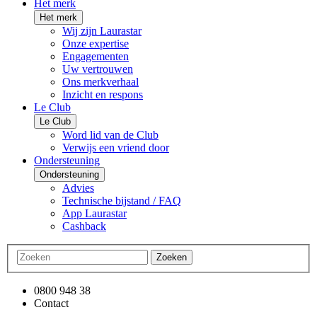
Het merk
Het merk
Wij zijn Laurastar
Onze expertise
Engagementen
Uw vertrouwen
Ons merkverhaal
Inzicht en respons
Le Club
Le Club
Word lid van de Club
Verwijs een vriend door
Ondersteuning
Ondersteuning
Advies
Technische bijstand / FAQ
App Laurastar
Cashback
Zoeken
0800 948 38
Contact