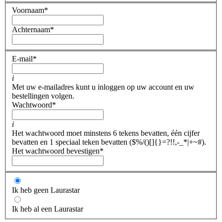
Voornaam
*
Achternaam
*
E-mail
*
i
Met uw e-mailadres kunt u inloggen op uw account en uw
bestellingen volgen.
Wachtwoord
*
i
Het wachtwoord moet minstens 6 tekens bevatten, één cijfer
bevatten en 1 speciaal teken bevatten ($%/()[]{}=?!!,-_*|+~#).
Het wachtwoord bevestigen
*
Ik heb geen Laurastar
Ik heb al een Laurastar