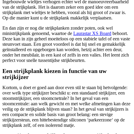
Ingebouwde wieltjes verhogen echter wel de manoeuvreerbaarheid
van de strijkplank. Het is daarom zeker een goed idee om een
strijkplank met wieltjes te hebben, vooral als hij groot of zwaar is.
Op die manier kunt u de strijkplank makkelijk verplaatsen.
En dan zijn er nog die strijkplanken zonder poten, ook wel
ministrijkplank genoemd, waartoe de
Laurastar XS Board
behoort.
Deze kan in zijn geheel moeiteloos op een stabiele tafel of een vaste
steunvoet staan. Een groot voordeel is dat hij snel en gemakkelijk
geïnstalleerd en opgeborgen kan worden, hetzij achter een deur,
onder het meubilair, in een kast of zelfs in een valies. Het leent zich
perfect voor snelle tussentijdse strijkbeurten.
Een strijkplank kiezen in functie van uw
strijkijzer
Kortom, u doet er goed aan door even stil te staan bij hetvolgende:
over welk type strijkijzer beschikt u: een standaard strijkijzer, een
stoomstrijkijzer, een stoomcnetrale? In het geval van een
stoomcentrale: aan welk gewicht en met welke afmetingen kan deze
veilig op de strijkplank blijven staan? In het geval van strijkijzers is
een compacte en solide basis van groot belang: een stevige
strijkijzersteun, een hittebestendige siliconen ‘parkeerzone‘ op de
strijkplank zelf, of een isolerend matje.