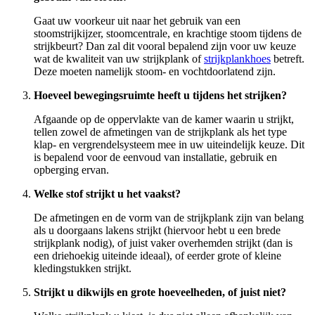
Gaat uw voorkeur uit naar het gebruik van een
stoomstrijkijzer, stoomcentrale, en krachtige stoom tijdens de
strijkbeurt? Dan zal dit vooral bepalend zijn voor uw keuze
wat de kwaliteit van uw strijkplank of
strijkplankhoes
betreft.
Deze moeten namelijk stoom- en vochtdoorlatend zijn.
Hoeveel bewegingsruimte heeft u tijdens het strijken?
Afgaande op de oppervlakte van de kamer waarin u strijkt,
tellen zowel de afmetingen van de strijkplank als het type
klap- en vergrendelsysteem mee in uw uiteindelijk keuze. Dit
is bepalend voor de eenvoud van installatie, gebruik en
opberging ervan.
Welke stof strijkt u het vaakst?
De afmetingen en de vorm van de strijkplank zijn van belang
als u doorgaans lakens strijkt (hiervoor hebt u een brede
strijkplank nodig), of juist vaker overhemden strijkt (dan is
een driehoekig uiteinde ideaal), of eerder grote of kleine
kledingstukken strijkt.
Strijkt u dikwijls en grote hoeveelheden, of juist niet?