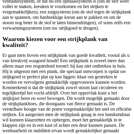
ventilatiesysteem, of dat nu een opblaassysteem is (om de stof weer
voller te maken, kreuken te voorkomen en het strijken te
vergemakkelijken), een zuigsysteem (om de stof tegen de strijkplank
aan te spannen, om hardnekkige kreun aan te pakken en om de
stoom nog beter in de stof te laten binnendringen), of soms zelfs een
verwarmingssysteem (om uw strijkgoed te drogen).
Waarom kiezen voor een strijkplank van
kwaliteit?
Er gaat niets boven een strijkplank van goede kwaliteit, vooral als u
van kreukvrij wasgoed houdt! Een strijkplank is zoveel meer dan
alleen maar een oogstrelend toestel: hij kan niet ontbreken in huis.
Hij is uitgerust met een plank, die speciaal ontworpen is opdat uw
strijkgoed er perfect plat op kan liggen: klaar om gestreken te
worden en vervolgens gemakkelijk opgevouwen kunnen worden.
Kenmerkend is dat de strijkplank zowel stoom laat circuleren en
tegelijkertijd het vocht afdrijft. Over het oppervlak kunt u het
strijkijzer heen en weer bewegen. Dit wordt mogelijk gemaakt door
de strijkplankhoes, die doorgaans van fleece gemaakt is. De
verstelbare hoogte van de poten vergemakkelijkt het snel en efficiënt
strijken. En aangezien men de strijkplank graag in een handomdraai
wil kunnen klaarzetten en opbergen, moet het gemakkelijk in te
klappen zijn en in een kast of achter een deur kunnen passen. De
wenbaarheid en stabiliteit ervan wordt gemakkelijker gemaakt