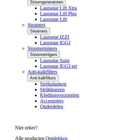
Stoomgeneratoren
Laurastar Lift Xtra
Laurastar Lift Plus
Laurastar Lift
Steamers
Steamers
Laurastar IZZI
Laurastar IGGI
Stoomreinigers
Stoomreinigers
Laurastar Aura
Laurastar IGGI set
Anti-kalkfilters
Anti-kalkfilters
Strijkplanken
Strijkhoezen
Kledingsverzorging
Accessoires
Onderdelen
Niet zeker?
Alle producten
Ontdekken