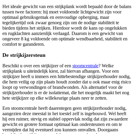
Het ideale gewicht van een strijkplank wordt bepaald door de balans
tussen twee factoren: hij moet voldoende lichtgewicht zijn voor
optimaal gebruiksgemak en eenvoudige opberging, maar
tegelijkertijd ook zwaar genoeg zijn om de nodige stabiliteit te
bieden tijdens het strijken. Hierdoor wordt de kans op ongelukken
en rugklachten aanzienlijk verlaagd. Daarom is een gewicht van
ongeveer 8 kg voldoende om optimale wendbaarheid, stabiliteit en
comfort te garanderen.
De strijkijzersteun
Beschikt u over een strijkijzer of een
stoomcentrale
? Welke
strijkplank u uiteindelijk kiest, zal hiervan afhangen. Voor een
strijkijzer heeft u immers een hittebestendige strijkijzerhouder nodig,
die hem veilig op zijn plaats houdt zonder dat u ook maar enig risico
loopt op verwondingen of brandwonden. Als alternatief voor de
strijkijzerhouder is er de isolatiemat, die het mogelijk maakt het nog
hete strijkijzer op elke willekeurige plaats neer te zetten.
Een stoomcentrale heeft daarentegen geen strijkijzerhouder nodig,
aangezien deze meestal in het toestel zelf is ingebouwd. Wel heeft
hij een ruimer, stevig en stabiel oppervlak nodig dat zijn zwaardere
gewicht en grotere formaat optimaal kan ondersteunen en om te
vermijden dat hij eventueel zou kunnen omvallen. Doorgaans