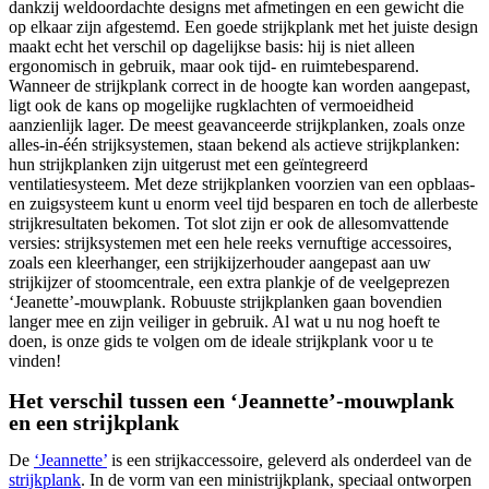
dankzij weldoordachte designs met afmetingen en een gewicht die
op elkaar zijn afgestemd. Een goede strijkplank met het juiste design
maakt echt het verschil op dagelijkse basis: hij is niet alleen
ergonomisch in gebruik, maar ook tijd- en ruimtebesparend.
Wanneer de strijkplank correct in de hoogte kan worden aangepast,
ligt ook de kans op mogelijke rugklachten of vermoeidheid
aanzienlijk lager. De meest geavanceerde strijkplanken, zoals onze
alles-in-één strijksystemen, staan bekend als actieve strijkplanken:
hun strijkplanken zijn uitgerust met een geïntegreerd
ventilatiesysteem. Met deze strijkplanken voorzien van een opblaas-
en zuigsysteem kunt u enorm veel tijd besparen en toch de allerbeste
strijkresultaten bekomen. Tot slot zijn er ook de allesomvattende
versies: strijksystemen met een hele reeks vernuftige accessoires,
zoals een kleerhanger, een strijkijzerhouder aangepast aan uw
strijkijzer of stoomcentrale, een extra plankje of de veelgeprezen
‘Jeanette’-mouwplank. Robuuste strijkplanken gaan bovendien
langer mee en zijn veiliger in gebruik. Al wat u nu nog hoeft te
doen, is onze gids te volgen om de ideale strijkplank voor u te
vinden!
Het verschil tussen een ‘Jeannette’-mouwplank
en een strijkplank
De
‘Jeannette’
is een strijkaccessoire, geleverd als onderdeel van de
strijkplank
. In de vorm van een ministrijkplank, speciaal ontworpen