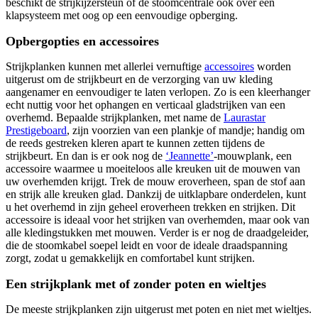
beschikt de strijkijzersteun of de stoomcentrale ook over een
klapsysteem met oog op een eenvoudige opberging.
Opbergopties en accessoires
Strijkplanken kunnen met allerlei vernuftige
accessoires
worden
uitgerust om de strijkbeurt en de verzorging van uw kleding
aangenamer en eenvoudiger te laten verlopen. Zo is een kleerhanger
echt nuttig voor het ophangen en verticaal gladstrijken van een
overhemd. Bepaalde strijkplanken, met name de
Laurastar
Prestigeboard
, zijn voorzien van een plankje of mandje; handig om
de reeds gestreken kleren apart te kunnen zetten tijdens de
strijkbeurt. En dan is er ook nog de
‘Jeannette’
-mouwplank, een
accessoire waarmee u moeiteloos alle kreuken uit de mouwen van
uw overhemden krijgt. Trek de mouw eroverheen, span de stof aan
en strijk alle kreuken glad. Dankzij de uitklapbare onderdelen, kunt
u het overhemd in zijn geheel eroverheen trekken en strijken. Dit
accessoire is ideaal voor het strijken van overhemden, maar ook van
alle kledingstukken met mouwen. Verder is er nog de draadgeleider,
die de stoomkabel soepel leidt en voor de ideale draadspanning
zorgt, zodat u gemakkelijk en comfortabel kunt strijken.
Een strijkplank met of zonder poten en wieltjes
De meeste strijkplanken zijn uitgerust met poten en niet met wieltjes.