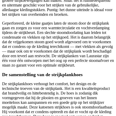
grotere strijkbewegingen kan maken. Smal: het is ruimtebesparend
en uitermate geschikt voor het strijken van de gebruikelijke,
alledaagse kledingstukken. Puntig: het dunne uiteinde is ideaal voor
het strijken van overhemden en broeken.
Geperforeerd, de kleine gaatjes laten de stoom door de strijkplank
gaan en zorgen zo voor een warmtecirculatie en vochtverdamping
tijdens de strijkbeurt. Een slechte stoomdoorlating kan leiden tot
condensatie en vlekken op het strijkgoed. Het is daarom belangrijk
dat de vrijgekomen stoom goed wordt afgevoerd om te voorkomen
dat er condens op de kleding terechtkomt — met vlekken als gevolg
— maar ook om te voorkomen dat de strijkplank wordt beschadigd
door een teveel aan restvocht. De strijkplanken van Laurastar zijn
één voor één ontworpen met het oog op een perfecte stoomafvoer en
staan zo garant voor een optimale strijkbeurt.
De samenstelling van de strijkplankhoes
De strijkplankhoes verhoogt het comfort, het design en de
technische troeven van de strijkplank. Het is een kwaliteitsproduct
dat brandveilig en hittebestendig is. De hoes is zodanig dik
vormgegeven dat hij de plooien en groeven van het linnen
moeiteloos kan aanspannen en een goede grip op het strijkijzer
mogelijk maakt. Deze katoenen strijkhoes is ook stoomdoorlaatbaar.
Hij voorkomt dat er condens optreedt en dat er vocht op de kleding