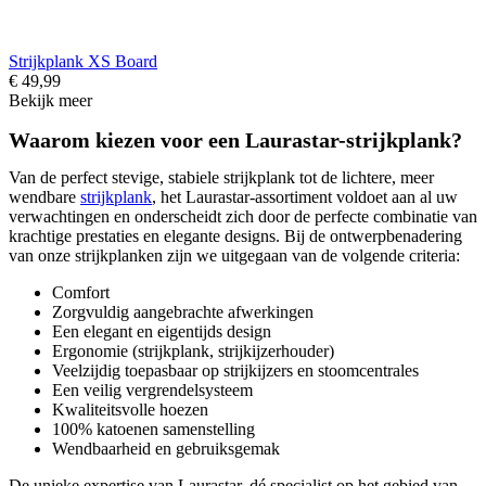
Strijkplank XS Board
€ 49,99
Bekijk meer
Waarom kiezen voor een Laurastar-strijkplank?
Van de perfect stevige, stabiele strijkplank tot de lichtere, meer
wendbare
strijkplank
, het Laurastar-assortiment voldoet aan al uw
verwachtingen en onderscheidt zich door de perfecte combinatie van
krachtige prestaties en elegante designs. Bij de ontwerpbenadering
van onze strijkplanken zijn we uitgegaan van de volgende criteria:
Comfort
Zorgvuldig aangebrachte afwerkingen
Een elegant en eigentijds design
Ergonomie (strijkplank, strijkijzerhouder)
Veelzijdig toepasbaar op strijkijzers en stoomcentrales
Een veilig vergrendelsysteem
Kwaliteitsvolle hoezen
100% katoenen samenstelling
Wendbaarheid en gebruiksgemak
De unieke expertise van Laurastar, dé specialist op het gebied van