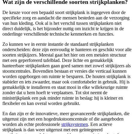
Wat zijn de verschillende soorten strijkplanken?
De keuze voor een bepaald soort strijkplank is ingegeven door de
specifieke zorg en aandacht die mensen besteden aan de verzorging
van hun kleding. Ook al is het verschil tussen strijkplanken niet
direct duidelijk, is het bijzonder nuttig om inzicht te krijgen in de
onderlinge verschillende technische kenmerken en functies.
Zo kunnen we in eerste instantie de standaard strijkplanken
onderscheiden: deze zijn eenvoudig te hanteren en geschikt voor alle
soorten strijkijzers. Meestal gaat het hier om een metalen structuur
met een geperforeerd tafelblad. Deze lichte en gemakkelijk
hanteerbare strijkplanken gaan goed samen met zowel strijkijzers als
stoomcentrales. Bovendien bestaan er versies die verticaal kunnen
worden opgeborgen om ruimte te besparen. De houten strijkplank is
stabieler en iets zwaarder, maar ook comfortabeler in gebruik. Hij is
gemakkelijk te installeren en staat mooi in elke willekeurige ruimte
zonder dat u hem hoeft te verplaatsen. Tot slot neemt de
ministrijkplank een pak minder ruimte in beslag: hij is kleiner en
flexibeler en kan overal worden gebruikt.
En dan zijn er de innovatieve, meer geavanceerde strijkplanken, die
uitgerust zijn met een hogedrukstoomcentrale of die aangeboden
worden als echte professionele
strijksystemen
. Een actieve
strijkplank is dan weer uitgerust met een geïntegreerd