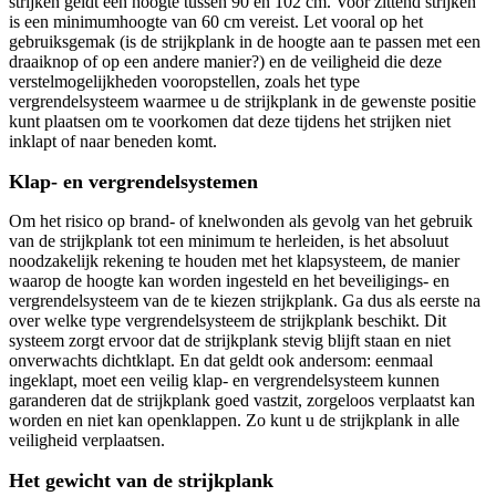
strijken geldt een hoogte tussen 90 en 102 cm. Voor zittend strijken
is een minimumhoogte van 60 cm vereist. Let vooral op het
gebruiksgemak (is de strijkplank in de hoogte aan te passen met een
draaiknop of op een andere manier?) en de veiligheid die deze
verstelmogelijkheden vooropstellen, zoals het type
vergrendelsysteem waarmee u de strijkplank in de gewenste positie
kunt plaatsen om te voorkomen dat deze tijdens het strijken niet
inklapt of naar beneden komt.
Klap- en vergrendelsystemen
Om het risico op brand- of knelwonden als gevolg van het gebruik
van de strijkplank tot een minimum te herleiden, is het absoluut
noodzakelijk rekening te houden met het klapsysteem, de manier
waarop de hoogte kan worden ingesteld en het beveiligings- en
vergrendelsysteem van de te kiezen strijkplank. Ga dus als eerste na
over welke type vergrendelsysteem de strijkplank beschikt. Dit
systeem zorgt ervoor dat de strijkplank stevig blijft staan en niet
onverwachts dichtklapt. En dat geldt ook andersom: eenmaal
ingeklapt, moet een veilig klap- en vergrendelsysteem kunnen
garanderen dat de strijkplank goed vastzit, zorgeloos verplaatst kan
worden en niet kan openklappen. Zo kunt u de strijkplank in alle
veiligheid verplaatsen.
Het gewicht van de strijkplank