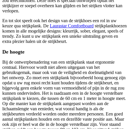
zou terechtkomen. Deze hoes is speciaal ontworpen opdat het
strijkijzer er soepel overheen kan glijden en het strijken vlotter kan
verlopen.
En tot slot speelt ook het design van de strijkhoes een rol in uw
keuze qua strijkplank. De
Laurastar Comfortboard
strijkplankhoezen
komen in alle mogelijke designs: kleurrijk, sober, elegant, speels of
trendy. Zo kunt u uw strijkplank een unieke uitstraling geven en
extra plezier halen uit de strijkbeurt.
De hoogte
Bij de ontwerpbenadering van een strijkplank staat ergonomie
centraal. Hiervoor wordt niet alleen uitgegaan van het
gebruiksgemak, maar ook van de veiligheid en doelmatigheid van
het ontwerp. Zo moet een strijkplank bijvoorbeeld hoog genoeg zijn
opdat u uw rug mooi recht kunt houden tijdens de strijkbeurt, en
bijgevolg geen enkele vorm van vermoeidheid of pijn in de rug zou
kunnen ondervinden. Het is raadzaam een in de hoogte verstelbare
strijkplank te kiezen, die tussen de 60 cm en 1 meter in hoogte meet.
Op die manier kan de strijkplank aangepast worden aan de
lichaamslengte van eenieder, wat vooral handig is als de
strijkbeurten verdeeld worden onder meerdere personen. Een goed
aantal strijkplanken houden een en dezelfde vaste positie aan. Maar
ook zijn er heel wat die in de hoogte verstelbaar zijn. Voor staand