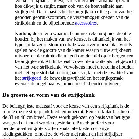
Welke strijkplank u kiest, is dus niet alleen afhankelijk van
hoe dikwijls u strijkt, maar ook van de hoeveelheid aan
strijkgoed. Daarnaast is het belangrijk om uit te gaan van het
geboden gebruikscomfort, de verstelmogelijkheden van de
strijkplank en de bijbehorende
accessoires
.
Kortom, de criteria waar u al dan niet rekening mee dient te
houden bij het maken van uw keuze, is afhankelijk van het
type strijkijzer of stoomcentrale waarover u beschikt. Voorts
spelen ook de grootte van de kamer waarin u uw strijkbeurt
uitvoert en de ruimte die u heeft om de tafel op te bergen een
belangrijke rol. Al dit bepaalt zowel de grootte als het gewicht
van het type strijkplank. Vervolgens moet u rekening houden
met het type stof dat u doorgaans strijkt, met de kwaliteit van
het
strijkgoed
, de bewegingsvrijheid en het strijkgemak,
evenals de regelmaat waarmee u strijkbeurten uitvoert.
De grootte en vorm van de strijkplank
De belangrijkste maatstaf voor de keuze van een strijkplank is de
ruimte die de strijkplank biedt en inneemt. Een strijkplank is tussen
de 33 en 48 cm breed. Deze wordt gekozen op basis van het type
wasgoed dat moet worden gestreken. Breed: perfect voor
beddengoed en grote stoffen zoals tafelkleden of lange
kledingstukken, omdat ze de vloer niet raken en het strijkijzer