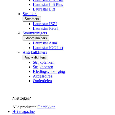
Laurastar Lift Plus
Laurastar Lift
Steamers
Steamers
Laurastar IZZI
Laurastar IGGI
Stoomreinigers
Stoomreinigers
Laurastar Aura
Laurastar IGGI set
Anti-kalkfilters
Anti-kalkfilters
Strijkplanken
Strijkhoezen
Kledingsverzorging
Accessoires
Onderdelen
Niet zeker?
Alle producten
Ontdekken
Het magazine