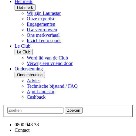
Het merk
Het merk
Wij zijn Laurastar
Onze expertise
Engagementen
Uw vertrouwen
Ons merkverhaal
Inzicht en respons
Le Club
Le Club
Word lid van de Club
Verwijs een vriend door
Ondersteuning
Ondersteuning
Advies
Technische bijstand / FAQ
App Laurastar
Cashback
Zoeken
0800 948 38
Contact