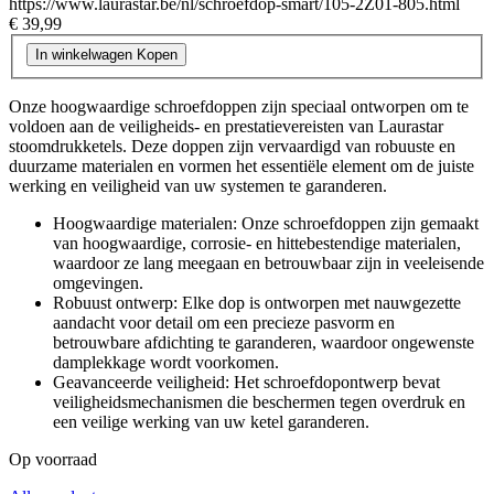
https://www.laurastar.be/nl/schroefdop-smart/105-2Z01-805.html
€ 39,99
In winkelwagen
Kopen
Onze hoogwaardige schroefdoppen zijn speciaal ontworpen om te
voldoen aan de veiligheids- en prestatievereisten van Laurastar
stoomdrukketels. Deze doppen zijn vervaardigd van robuuste en
duurzame materialen en vormen het essentiële element om de juiste
werking en veiligheid van uw systemen te garanderen.
Hoogwaardige materialen: Onze schroefdoppen zijn gemaakt
van hoogwaardige, corrosie- en hittebestendige materialen,
waardoor ze lang meegaan en betrouwbaar zijn in veeleisende
omgevingen.
Robuust ontwerp: Elke dop is ontworpen met nauwgezette
aandacht voor detail om een precieze pasvorm en
betrouwbare afdichting te garanderen, waardoor ongewenste
damplekkage wordt voorkomen.
Geavanceerde veiligheid: Het schroefdopontwerp bevat
veiligheidsmechanismen die beschermen tegen overdruk en
een veilige werking van uw ketel garanderen.
Op voorraad